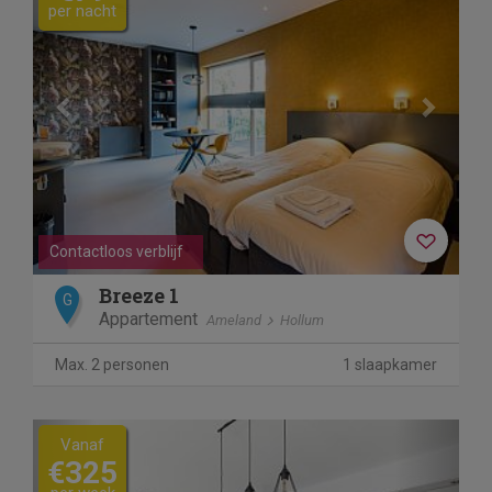
per nacht
Contactloos verblijf
Breeze 1
G
Appartement
Ameland
Hollum
Max. 2 personen
1 slaapkamer
Previous
Next
Vanaf
€325