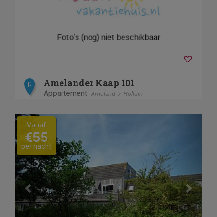
Amelander Kaap 101
R
Appartement
Ameland
Hollum
Previous
Next
Vanaf
€55
per nacht