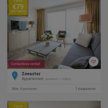
Vanaf
€79
per nacht
Contactloos verblijf
Zeeaster
C
Appartement
Ameland
Hollum
Max. 4 personen
1 slaapkamer
Previous
Next
Vanaf