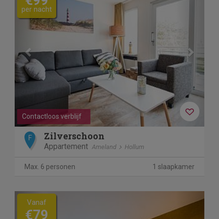
€99
per nacht
Contactloos verblijf
Zilverschoon
F
Appartement
Ameland
Hollum
Max. 6 personen
1 slaapkamer
Previous
Next
Vanaf
€79