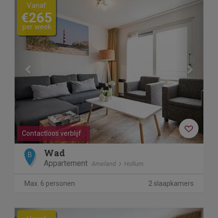
Previous
Next
Vanaf
€265
per week
Contactloos verblijf
Wad
B
Appartement
Ameland
Hollum
Max. 6 personen
2 slaapkamers
Previous
Next