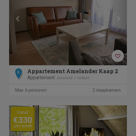
Appartement Amelander Kaap 2
K
Appartement
Ameland
Hollum
Max. 6 personen
2 slaapkamers
Previous
Next
Vanaf
€330
per week