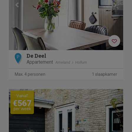
De Deel
P
Appartement
Ameland
Hollum
Max. 4 personen
1 slaapkamer
Previous
Next
Vanaf
€567
per week