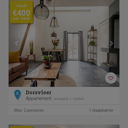
Previous
Next
Vanaf
€400
per week
Dorsvloer
A
Appartement
Ameland
Hollum
Max. 2 personen
1 slaapkamer