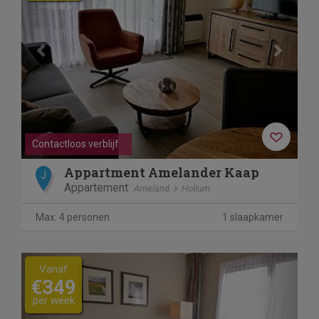
Contactloos verblijf
Appartment Amelander Kaap
J
Appartement
Ameland
Hollum
Max. 4 personen
1 slaapkamer
Previous
Next
Vanaf
€349
per week