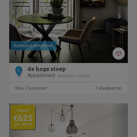
Kosteloos annuleren
de hoge stoep
L
Appartement
Ameland
Hollum
Max. 2 personen
1 slaapkamer
Previous
Next
Vanaf
€625
per week