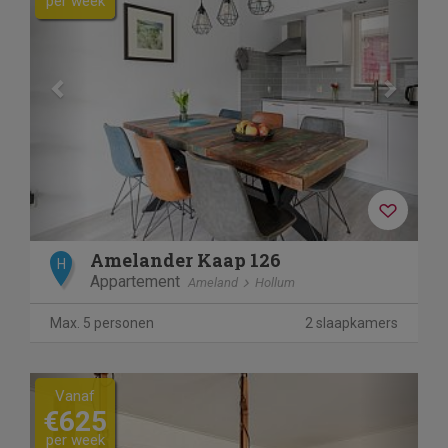
per week
Amelander Kaap 126
H
Appartement
Ameland
Hollum
Max. 5 personen
2 slaapkamers
Previous
Next
Vanaf
€625
per week