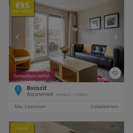
€95
per nacht
Contactloos verblijf
Bornrif
D
Appartement
Ameland
Hollum
Max. 5 personen
2 slaapkamers
Previous
Next
Vanaf