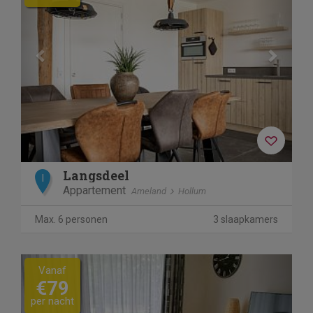
Langsdeel
I
Appartement
Ameland
Hollum
Max. 6 personen
3 slaapkamers
Previous
Next
Vanaf
€79
per nacht