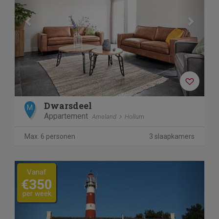
Dwarsdeel
M
Appartement
Ameland
Hollum
Max. 6 personen
3 slaapkamers
Previous
Next
Vanaf
€350
per week