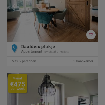
Daalders plakje
O
Appartement
Ameland
Hollum
Max. 2 personen
1 slaapkamer
Previous
Next
Vanaf
€475
per week