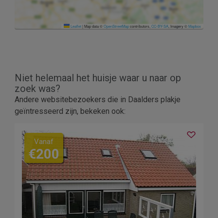
Leaflet
|
Map data ©
OpenStreetMap
contributors,
CC-BY-SA
, Imagery ©
Mapbox
Niet helemaal het huisje waar u naar op
zoek was?
Andere websitebezoekers die in Daalders plakje
geïntresseerd zijn, bekeken ook:
Vanaf
€200