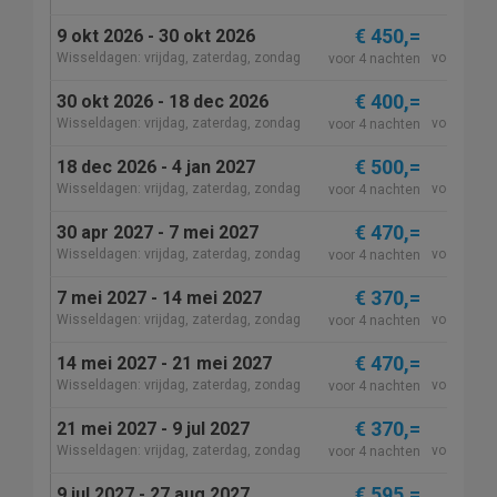
€ 450,=
9 okt 2026 - 30 okt 2026
€ 5
Wisseldagen: vrijdag, zaterdag, zondag
voor 7 na
voor 4 nachten
€ 400,=
30 okt 2026 - 18 dec 2026
€ 5
Wisseldagen: vrijdag, zaterdag, zondag
voor 7 na
voor 4 nachten
€ 500,=
18 dec 2026 - 4 jan 2027
€ 6
Wisseldagen: vrijdag, zaterdag, zondag
voor 7 na
voor 4 nachten
€ 470,=
30 apr 2027 - 7 mei 2027
€ 5
Wisseldagen: vrijdag, zaterdag, zondag
voor 7 na
voor 4 nachten
€ 370,=
7 mei 2027 - 14 mei 2027
€ 4
Wisseldagen: vrijdag, zaterdag, zondag
voor 7 na
voor 4 nachten
€ 470,=
14 mei 2027 - 21 mei 2027
€ 5
Wisseldagen: vrijdag, zaterdag, zondag
voor 7 na
voor 4 nachten
€ 370,=
21 mei 2027 - 9 jul 2027
€ 4
Wisseldagen: vrijdag, zaterdag, zondag
voor 7 na
voor 4 nachten
€ 595,=
9 jul 2027 - 27 aug 2027
€ 6