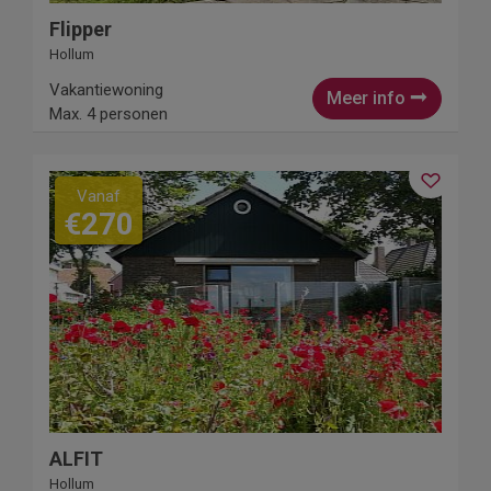
Flipper
Hollum
Vakantiewoning
Meer info
Max. 4 personen
Vanaf
€270
ALFIT
Hollum