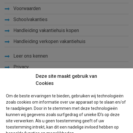
Voorwaarden
Schoolvakanties
Handleiding vakantiehuis kopen
Handleiding verkopen vakantiehuis
Leer ons kennen
Privacy
Deze site maakt gebruik van
Links
Cookies
Sitemap
Om de beste ervaringen te bieden, gebruiken wij technologieën
Blog
zoals cookies om informatie over uw apparaat op te slaan en/of
te raadplegen. Door in te stemmen met deze technologieën
Voor eigenaren
kunnen wij gegevens zoals surfgedrag of unieke ID's op deze
site verwerken. Als u geen toestemming geeft of uw
Een advertentie plaatsen
toestemming intrekt, kan dit een nadelige invloed hebben op