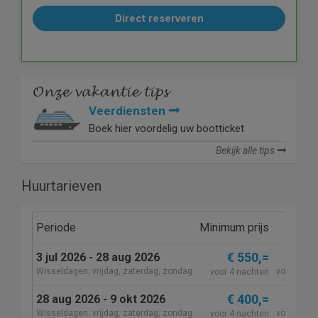
Direct reserveren
Onze vakantie tips
Veerdiensten
Boek hier voordelig uw bootticket
Bekijk alle tips
Huurtarieven
Periode
Minimum prijs
Wekel
€ 550,=
3 jul 2026 - 28 aug 2026
€ 6
Wisseldagen: vrijdag, zaterdag, zondag
voor 7 na
voor 4 nachten
€ 400,=
28 aug 2026 - 9 okt 2026
€ 5
Wisseldagen: vrijdag, zaterdag, zondag
voor 7 na
voor 4 nachten