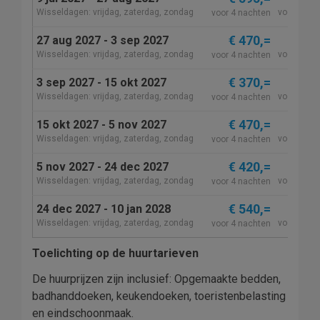
Wisseldagen: vrijdag, zaterdag, zondag
voor 7 na
voor 4 nachten
€ 470,=
27 aug 2027 - 3 sep 2027
€ 5
Wisseldagen: vrijdag, zaterdag, zondag
voor 7 na
voor 4 nachten
€ 370,=
3 sep 2027 - 15 okt 2027
€ 4
Wisseldagen: vrijdag, zaterdag, zondag
voor 7 na
voor 4 nachten
€ 470,=
15 okt 2027 - 5 nov 2027
€ 5
Wisseldagen: vrijdag, zaterdag, zondag
voor 7 na
voor 4 nachten
€ 420,=
5 nov 2027 - 24 dec 2027
€ 5
Wisseldagen: vrijdag, zaterdag, zondag
voor 7 na
voor 4 nachten
€ 540,=
24 dec 2027 - 10 jan 2028
€ 6
Wisseldagen: vrijdag, zaterdag, zondag
voor 7 na
voor 4 nachten
Toelichting op de huurtarieven
De huurprijzen zijn inclusief: Opgemaakte bedden,
badhanddoeken, keukendoeken, toeristenbelasting
en eindschoonmaak.