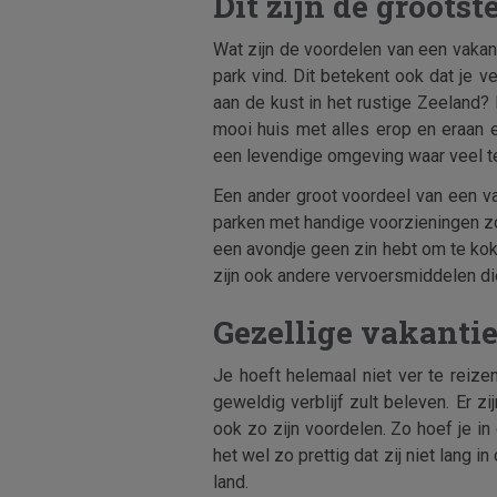
Dit zijn de groots
Wat zijn de voordelen van een vakant
park vind. Dit betekent ook dat je v
aan de kust in het rustige Zeeland? 
mooi huis met alles erop en eraan 
een levendige omgeving waar veel te d
Een ander groot voordeel van een vaka
parken met handige voorzieningen zo
een avondje geen zin hebt om te koke
zijn ook andere vervoersmiddelen die
Gezellige vakanti
Je hoeft helemaal niet ver te reize
geweldig verblijf zult beleven. Er z
ook zo zijn voordelen. Zo hoef je in
het wel zo prettig dat zij niet lang 
land.