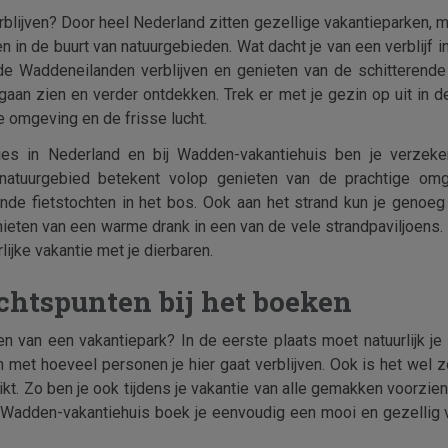
rblijven? Door heel Nederland zitten gezellige vakantieparken, ma
 in de buurt van natuurgebieden. Wat dacht je van een verblijf i
e Waddeneilanden verblijven en genieten van de schitterende
aan zien en verder ontdekken. Trek er met je gezin op uit in de
e omgeving en de frisse lucht.
ties in Nederland en bij Wadden-vakantiehuis ben je verzek
 natuurgebied betekent volop genieten van de prachtige omg
nde fietstochten in het bos. Ook aan het strand kun je genoeg
nieten van een warme drank in een van de vele strandpaviljoens
lijke vakantie met je dierbaren.
chtspunten bij het boeken
n van een vakantiepark? In de eerste plaats moet natuurlijk je ve
met hoeveel personen je hier gaat verblijven. Ook is het wel zo 
kt. Zo ben je ook tijdens je vakantie van alle gemakken voorzien
j Wadden-vakantiehuis boek je eenvoudig een mooi en gezellig va