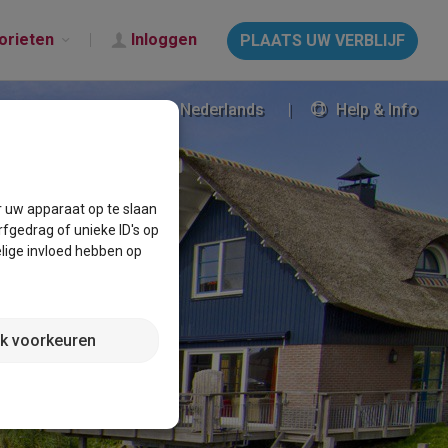
orieten
Inloggen
PLAATS UW VERBLIJF
Nederlands
Help & Info
r uw apparaat op te slaan
fgedrag of unieke ID's op
lige invloed hebben op
jk voorkeuren
BOEKEN