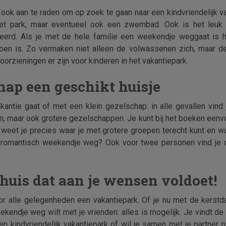
 ook aan te raden om op zoek te gaan naar een kindvriendelijk va
 het park, maar eventueel ook een zwembad. Ook is het leu
iseerd. Als je met de hele familie een weekendje weggaat is 
en is. Zo vermaken niet alleen de volwassenen zich, maar de
orzieningen er zijn voor kinderen in het vakantiepark.
hap een geschikt huisje
antie gaat of met een klein gezelschap: in alle gevallen vind j
en, maar ook grotere gezelschappen. Je kunt bij het boeken een
o weet je precies waar je met grotere groepen terecht kunt en w
een romantisch weekendje weg? Ook voor twee personen vind je
huis dat aan je wensen voldoet!
or alle gelegenheden een vakantiepark. Of je nu met de kerstda
eekendje weg wilt met je vrienden: alles is mogelijk. Je vindt 
n kindvriendelijk vakantiepark of wil je samen met je partner n