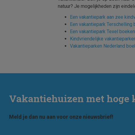
natuur? Je mogelijkheden zijn eindel
Een vakantiepark aan zee kindv
Een vakantiepark Terschelling
Een vakantiepark Texel boeken
Kindvriendelijke vakantiepark
Vakantieparken Nederland boe
Vakantiehuizen met hoge 
Meld je dan nu aan voor onze nieuwsbrief!