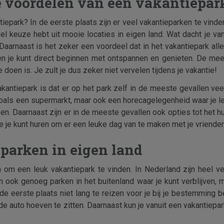
te voordelen van een vakantiepar
iepark? In de eerste plaats zijn er veel vakantieparken te vinden
eel keuze hebt uit mooie locaties in eigen land. Wat dacht je v
Daarnaast is het zeker een voordeel dat in het vakantiepark alle
en je kunt direct beginnen met ontspannen en genieten. De mee
oen is. Je zult je dus zeker niet vervelen tijdens je vakantie!
ntiepark is dat er op het park zelf in de meeste gevallen veel f
als een supermarkt, maar ook een horecagelegenheid waar je le
n. Daarnaast zijn er in de meeste gevallen ook opties tot het hu
 je kunt huren om er een leuke dag van te maken met je vrienden 
eparken in eigen land
n om een leuk vakantiepark te vinden. In Nederland zijn heel v
ijn ook genoeg parken in het buitenland waar je kunt verblijven, 
 de eerste plaats niet lang te reizen voor je bij je bestemming b
in de auto hoeven te zitten. Daarnaast kun je vanuit een vakantiep