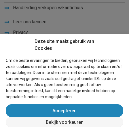
Handleiding verkopen vakantiehuis
Leer ons kennen
Privacy
Deze site maakt gebruik van
Links
Cookies
Sitemap
Om de beste ervaringen te bieden, gebruiken wij technologieën
Blog
zoals cookies om informatie over uw apparaat op te slaan en/of
te raadplegen. Door in te stemmen met deze technologieën
Voor eigenaren
kunnen wij gegevens zoals surfgedrag of unieke ID's op deze
site verwerken. Als u geen toestemming geeft of uw
Een advertentie plaatsen
toestemming intrekt, kan dit een nadelige invloed hebben op
bepaalde functies en mogelijkheden.
Inloggen
Accepteren
Succesvol verhuren vakantiewoning
Bekijk voorkeuren
wereldvakantiehuis.nl
(vakantiehuizen wereldwijd)