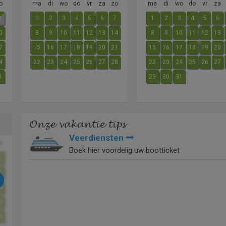
o
ma
di
wo
do
vr
za
zo
ma
di
wo
do
vr
za
3
1
2
3
4
5
6
7
1
2
3
4
5
6
0
8
9
10
11
12
13
14
8
9
10
11
12
13
7
15
16
17
18
19
20
21
15
16
17
18
19
20
4
22
23
24
25
26
27
28
22
23
24
25
26
27
1
29
30
31
Onze vakantie tips
Veerdiensten
o
Boek hier voordelig uw bootticket
2
9
6
3
0