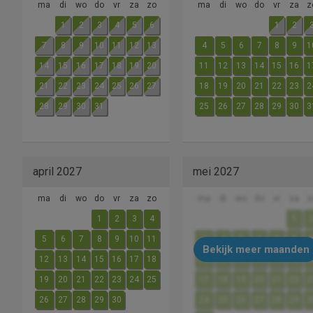
ma
di
wo
do
vr
za
zo
ma
di
wo
do
vr
za
z
1
2
3
4
5
6
1
2
7
8
9
10
11
12
13
4
5
6
7
8
9
1
14
15
16
17
18
19
20
11
12
13
14
15
16
1
21
22
23
24
25
26
27
18
19
20
21
22
23
2
28
29
30
31
25
26
27
28
29
30
3
april 2027
mei 2027
ma
di
wo
do
vr
za
zo
ma
di
wo
do
vr
za
z
1
2
3
4
1
5
6
7
8
9
10
11
3
4
5
6
7
8
Bekijk meer maanden
12
13
14
15
16
17
18
10
11
12
13
14
15
1
19
20
21
22
23
24
25
17
18
19
20
21
22
2
26
27
28
29
30
24
25
26
27
28
29
3