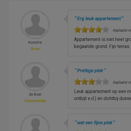
"
"
Erg leuk appartement
Geplaatst in
Appartement is niet heel gr
Kooistra
begaande grond. Fijn terras.
Grou
"
"
Prettige plek
Geplaatst in
Leuk appartement op een moo
de Boer
ontbijt e.d.) en dichtbij duin
Heemstede
"
"
wat een fijne plek