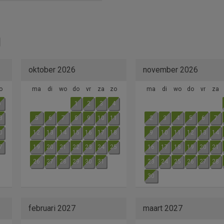
oktober 2026
november 2026
o
ma
di
wo
do
vr
za
zo
ma
di
wo
do
vr
za
6
1
2
3
4
3
5
6
7
8
9
10
11
2
3
4
5
6
7
0
12
13
14
15
16
17
18
9
10
11
12
13
14
7
19
20
21
22
23
24
25
16
17
18
19
20
21
26
27
28
29
30
31
23
24
25
26
27
28
30
februari 2027
maart 2027