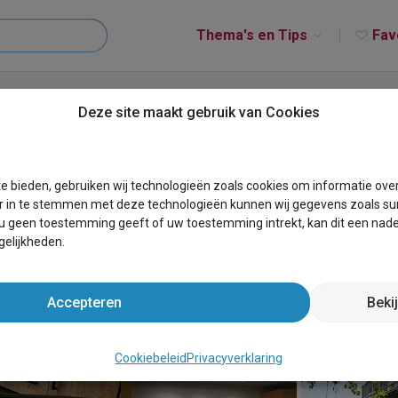
Thema's en Tips
Fav
tment Amelander Kaap
Deze site maakt gebruik van Cookies
r Kaap
e bieden, gebruiken wij technologieën zoals cookies om informatie ove
r in te stemmen met deze technologieën kunnen wij gegevens zoals sur
 u geen toestemming geeft of uw toestemming intrekt, kan dit een nade
elijkheden.
Accepteren
Beki
Cookiebeleid
Privacyverklaring