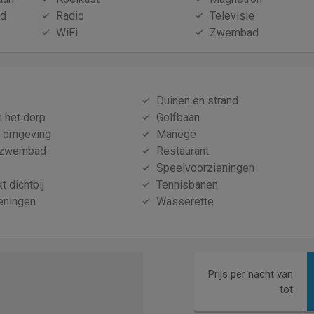
id
Radio
Televisie
WiFi
Zwembad
Duinen en strand
n het dorp
Golfbaan
e omgeving
Manege
 zwembad
Restaurant
Speelvoorzieningen
 dichtbij
Tennisbanen
eningen
Wasserette
Prijs per nacht van
tot