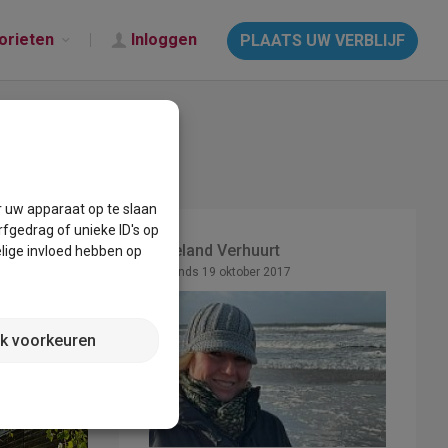
orieten
Inloggen
PLAATS UW VERBLIJF
r uw apparaat op te slaan
fgedrag of unieke ID's op
Ameland Verhuurt
lige invloed hebben op
Lid sinds 19 oktober 2017
jk voorkeuren