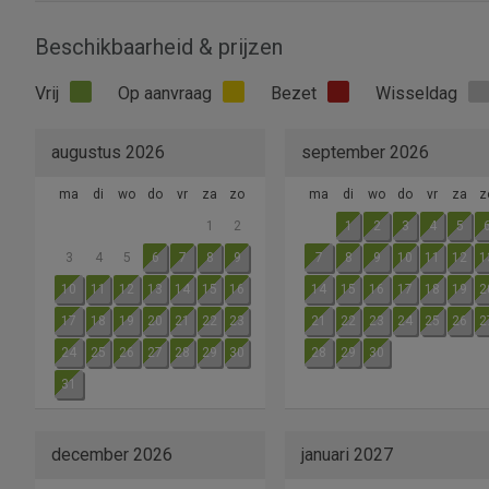
Beschikbaarheid & prijzen
Vrij
Op aanvraag
Bezet
Wisseldag
augustus 2026
september 2026
ma
di
wo
do
vr
za
zo
ma
di
wo
do
vr
za
z
1
2
1
2
3
4
5
3
4
5
6
7
8
9
7
8
9
10
11
12
1
10
11
12
13
14
15
16
14
15
16
17
18
19
2
17
18
19
20
21
22
23
21
22
23
24
25
26
2
24
25
26
27
28
29
30
28
29
30
31
december 2026
januari 2027