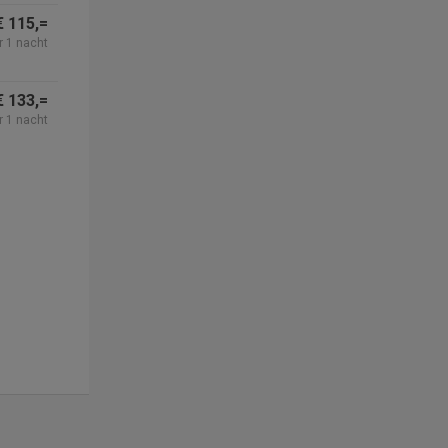
€ 115,=
r 1 nacht
€ 133,=
r 1 nacht