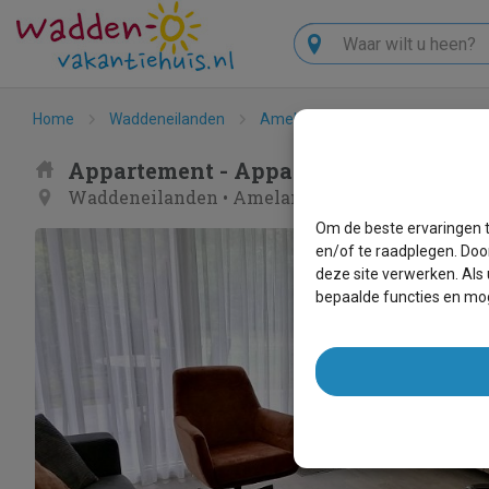
Zoeken
Home
Waddeneilanden
Ameland
Hollum
Appar
Appartement - Appartment Amelande
Waddeneilanden
•
Ameland
•
Hollum
Om de beste ervaringen t
en/of te raadplegen. Doo
deze site verwerken. Als
bepaalde functies en mog