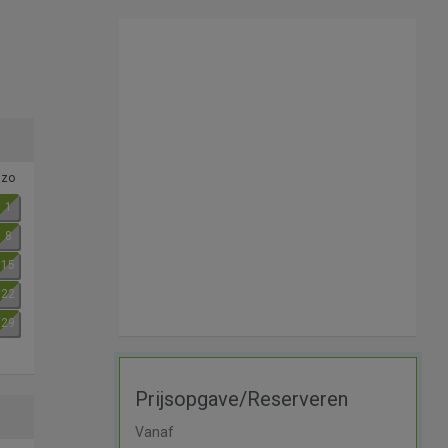
zo
1
8
15
22
29
Prijsopgave/Reserveren
Vanaf