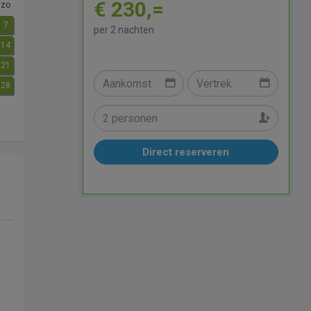
€ 230,=
zo
7
per 2 nachten
14
21
28
Direct reserveren