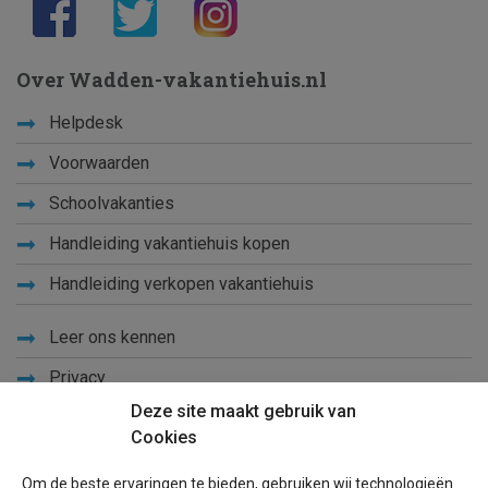
Over Wadden-vakantiehuis.nl
Helpdesk
Voorwaarden
Schoolvakanties
Handleiding vakantiehuis kopen
Handleiding verkopen vakantiehuis
Leer ons kennen
Privacy
Deze site maakt gebruik van
Links
Cookies
Sitemap
Om de beste ervaringen te bieden, gebruiken wij technologieën