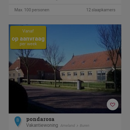
Max. 100 personen
12 slaapkamers
Previous
Next
Vanaf
op aanvraag
per week
pondarosa
B
Vakantiewoning
Ameland
Buren