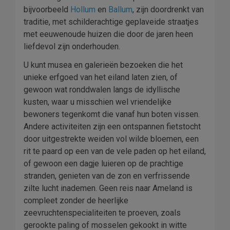
bijvoorbeeld
Hollum
en
Ballum
, zijn doordrenkt van
traditie, met schilderachtige geplaveide straatjes
met eeuwenoude huizen die door de jaren heen
liefdevol zijn onderhouden.
U kunt musea en galerieën bezoeken die het
unieke erfgoed van het eiland laten zien, of
gewoon wat ronddwalen langs de idyllische
kusten, waar u misschien wel vriendelijke
bewoners tegenkomt die vanaf hun boten vissen.
Andere activiteiten zijn een ontspannen fietstocht
door uitgestrekte weiden vol wilde bloemen, een
rit te paard op een van de vele paden op het eiland,
of gewoon een dagje luieren op de prachtige
stranden, genieten van de zon en verfrissende
zilte lucht inademen. Geen reis naar Ameland is
compleet zonder de heerlijke
zeevruchtenspecialiteiten te proeven, zoals
gerookte paling of mosselen gekookt in witte