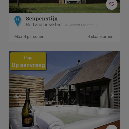
Seppenstijn
O
Bed and breakfast
Zuidwest Drenthe
Max. 4 personen
4 slaapkamers
Previous
Next
Prijs
Op aanvraag