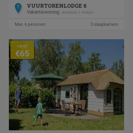
VUURTORENLODGE 6
T
Vakantiewoning
Ameland
Hollum
Max. 6 personen
3 slaapkamers
vanaf
€65