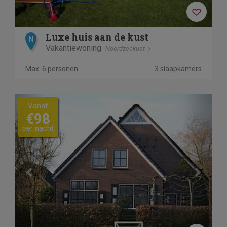
Luxe huis aan de kust
N
Vakantiewoning
Noordzeekust
Max. 6 personen
3 slaapkamers
Previous
Next
Vanaf
€98
per nacht