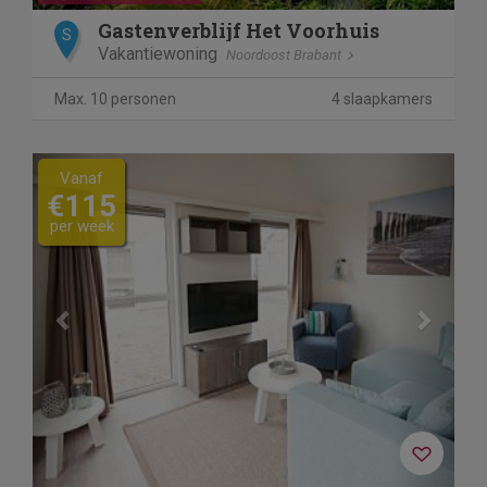
Gastenverblijf Het Voorhuis
S
Vakantiewoning
Noordoost Brabant
Max. 10 personen
4 slaapkamers
Previous
Next
Vanaf
€115
per week