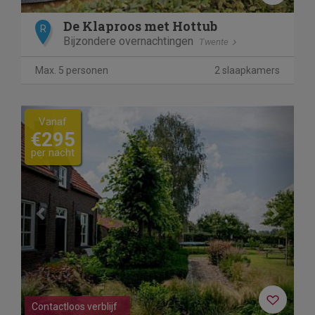
De Klaproos met Hottub
R
Bijzondere overnachtingen
Twente
Max. 5 personen
2 slaapkamers
Previous
Next
Vanaf
€295
per nacht
Contactloos verblijf