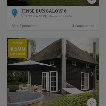
FINSE BUNGALOW 6
Q
Vakantiewoning
Ameland
Hollum
Max. 6 personen
3 slaapkamers
Previous
Next
Vanaf
€599
per nacht