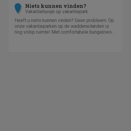
Niets kunnen vinden?
Vakantiehuisje op vakantiepark.
Heeft u niets kunnen vinden? Geen probleem. Op
onze vakantieparken op de waddeneilanden is
nog volop ruimte! Met comfortabele bungalows
en luxe villa's direct aan het strand of in het bos.
En echt niet duur!