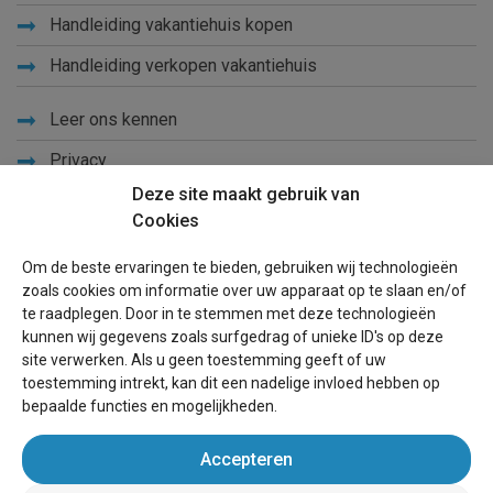
Handleiding vakantiehuis kopen
Handleiding verkopen vakantiehuis
Leer ons kennen
Privacy
Deze site maakt gebruik van
Links
Cookies
Sitemap
Om de beste ervaringen te bieden, gebruiken wij technologieën
Blog
zoals cookies om informatie over uw apparaat op te slaan en/of
te raadplegen. Door in te stemmen met deze technologieën
Voor eigenaren
kunnen wij gegevens zoals surfgedrag of unieke ID's op deze
site verwerken. Als u geen toestemming geeft of uw
Een advertentie plaatsen
toestemming intrekt, kan dit een nadelige invloed hebben op
bepaalde functies en mogelijkheden.
Inloggen
Accepteren
Succesvol verhuren vakantiewoning