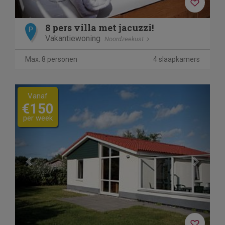
8 pers villa met jacuzzi!
P
Vakantiewoning
Noordzeekust
Max. 8 personen
4 slaapkamers
Previous
Next
Vanaf
€150
per week