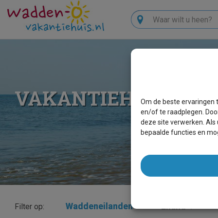
Zoeken
VAKANTIEHUIZEN 
Om de beste ervaringen t
en/of te raadplegen. Doo
deze site verwerken. Als
bepaalde functies en mog
Waddeneilanden
×
Eiland
Filter op: