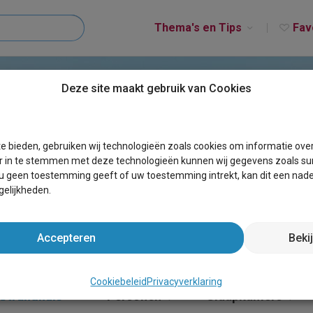
Thema's en Tips
Fav
Deze site maakt gebruik van Cookies
WADDENEILANDEN
e bieden, gebruiken wij technologieën zoals cookies om informatie ove
r in te stemmen met deze technologieën kunnen wij gegevens zoals sur
 u geen toestemming geeft of uw toestemming intrekt, kan dit een nade
elijkheden.
Accepteren
Beki
Cookiebeleid
Privacyverklaring
Strandhuis
×
Personen
Slaapkamers