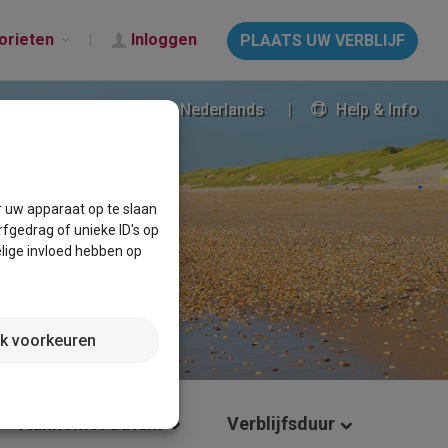
orieten
Inloggen
PLAATS UW VERBLIJF
Nederlands
Help & Info
r uw apparaat op te slaan
fgedrag of unieke ID's op
lige invloed hebben op
jk voorkeuren
Aankomst datum
Verblijfsduur