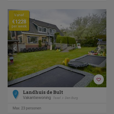
Previous
Next
Vanaf
€1228
per week
Landhuis de Bult
J
Vakantiewoning
Texel
Den Burg
Max. 23 personen