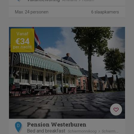
Max. 24 personen
6 slaapkamers
Previous
Next
Vanaf
€34
per nacht
Pension Westerburen
D
Bed and breakfast
Schiermonnikoog
Schiermonnikoog