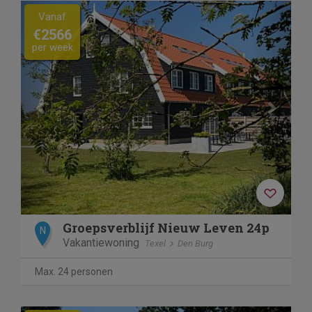
Previous
Next
Vanaf
€2566
per week
Groepsverblijf Nieuw Leven 24p
N
Vakantiewoning
Texel
Den Burg
Max. 24 personen