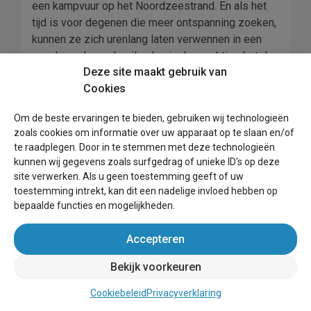
een kampvuur op het Noordzeestrand. En als het
tijd is voor degenen die meer ontspanning zoeken,
kunnen ze zich urenlang laten verwennen in een
van de spa's op de eilanden in de prachtige hotels
Deze site maakt gebruik van
of deelnemen aan een van de yoga-retraites die in
Cookies
de zomermaanden worden gehouden. Hoe u uw tijd
hier ook doorbrengt; een reis om de zomervakantie
Om de beste ervaringen te bieden, gebruiken wij technologieën
in 2025 op het Waddeneiland te vieren zal zeker
zoals cookies om informatie over uw apparaat op te slaan en/of
herinneringen opleveren die een leven lang
te raadplegen. Door in te stemmen met deze technologieën
meegaan!
kunnen wij gegevens zoals surfgedrag of unieke ID's op deze
site verwerken. Als u geen toestemming geeft of uw
Ontdek die natuur vanuit uw
toestemming intrekt, kan dit een nadelige invloed hebben op
vakantiehuis op de wadden.
bepaalde functies en mogelijkheden.
Het verkennen van de Waddeneilanden in
Accepteren
Nederland is een geweldige manier om de natuur
te ontdekken. Van rustige brede zand- en
Bekijk voorkeuren
wadplaten tot uitgestrekte bossen en
Cookiebeleid
Privacyverklaring
duinlandschappen, er is voor elk wat wils.