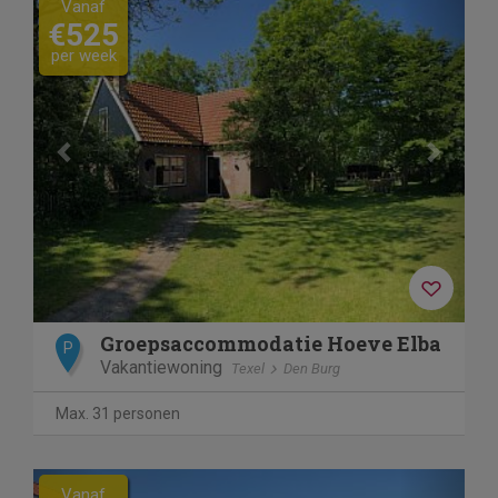
Vanaf
€525
per week
Groepsaccommodatie Hoeve Elba
P
Vakantiewoning
Texel
Den Burg
Max. 31 personen
Previous
Next
Vanaf