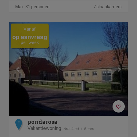
Max. 31 personen
7 slaapkamers
Previous
Next
Vanaf
op aanvraag
per week
pondarosa
F
Vakantiewoning
Ameland
Buren