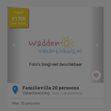
Previous
Next
Vanaf
€1709
per week
Familievilla 20 persoons
K
Vakantiewoning
Texel
De Cocksdorp
Max. 20 personen