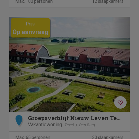
Max. 100 personen
12 slaapkamers
Previous
Next
Prijs
Op aanvraag
Groepsverblijf Nieuw Leven Texel
H
Vakantiewoning
Texel
Den Burg
Max. 65 personen
30 slaapkamers