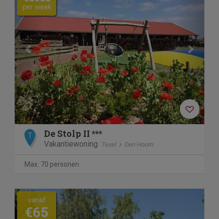
per week
De Stolp II ***
T
Vakantiewoning
Texel
Den Hoorn
Max. 70 personen
vanaf
€65