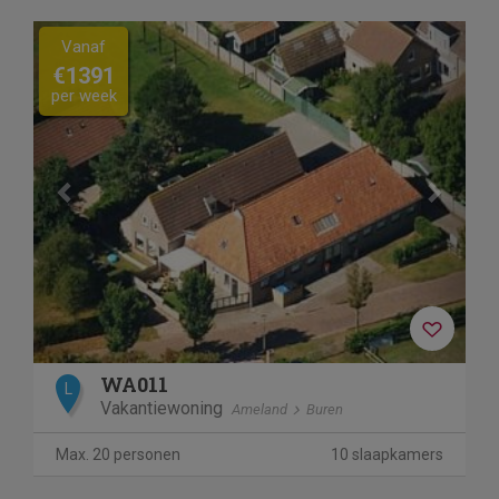
Previous
Next
Vanaf
€1391
per week
WA011
L
Vakantiewoning
Ameland
Buren
Max. 20 personen
10 slaapkamers