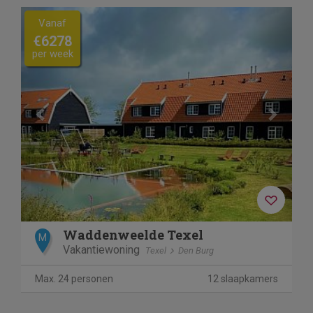
Previous
Next
Vanaf
€6278
per week
Waddenweelde Texel
M
Vakantiewoning
Texel
Den Burg
Max. 24 personen
12 slaapkamers