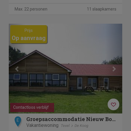
Max. 22 personen
11 slaapkamers
Previous
Next
Prijs
Op aanvraag
Contactloos verblijf
Groepsaccommodatie Nieuw Bornrif
E
Vakantiewoning
Texel
De Koog