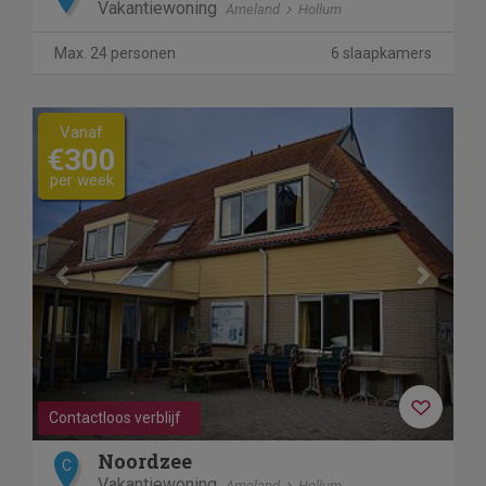
Vakantiewoning
Ameland
Hollum
Max. 24 personen
6 slaapkamers
Previous
Next
Vanaf
€300
per week
Contactloos verblijf
Noordzee
C
Vakantiewoning
Ameland
Hollum