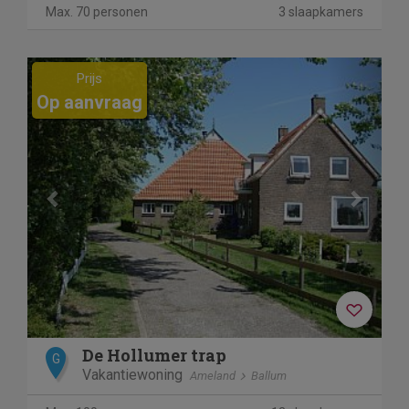
Max. 70 personen
3 slaapkamers
Previous
Next
Prijs
Op aanvraag
De Hollumer trap
G
Vakantiewoning
Ameland
Ballum