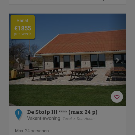
Previous
Next
Vanaf
€1855
per week
De Stolp III **** (max 24 p)
I
Vakantiewoning
Texel
Den Hoorn
Max. 24 personen