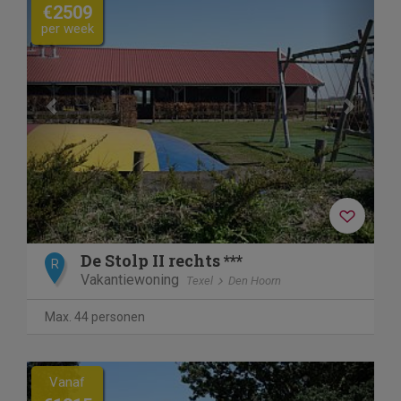
€2509
per week
De Stolp II rechts ***
R
Vakantiewoning
Texel
Den Hoorn
Max. 44 personen
Previous
Next
Vanaf