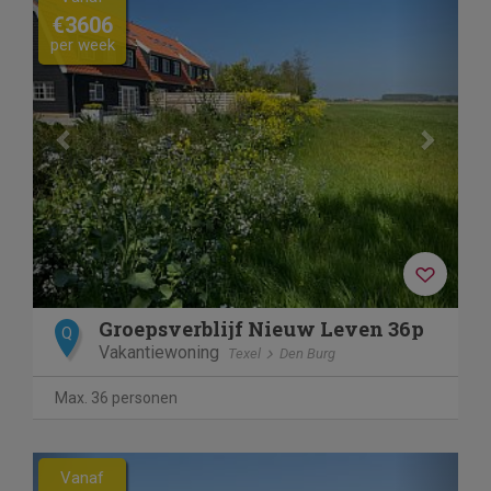
€3606
per week
Groepsverblijf Nieuw Leven 36p
Q
Vakantiewoning
Texel
Den Burg
Max. 36 personen
Previous
Next
Vanaf