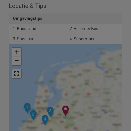
Locatie & Tips
Omgevingstips
1. Badstrand
2. Hollumer Bos
3. Speeltuin
4. Supermarkt
+
−
1
3
2
4