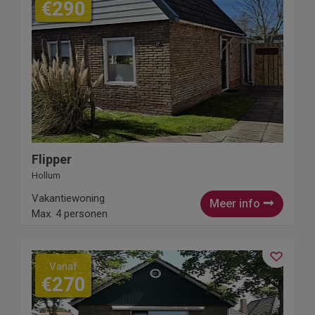
€290
Flipper
Hollum
Vakantiewoning
Meer info
Max. 4 personen
Vanaf
€270