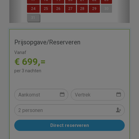
24
25
26
27
28
29
30
31
Prijsopgave/Reserveren
Vanaf
€ 699,=
per 3 nachten
Direct reserveren