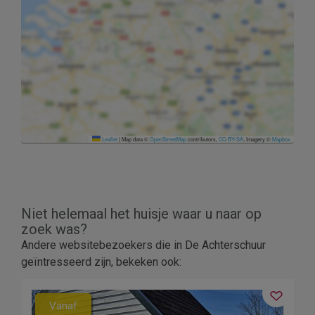
Leaflet
|
Map data ©
OpenStreetMap
contributors,
CC-BY-SA
, Imagery ©
Mapbox
Niet helemaal het huisje waar u naar op
zoek was?
Andere websitebezoekers die in De Achterschuur
geïntresseerd zijn, bekeken ook:
Vanaf