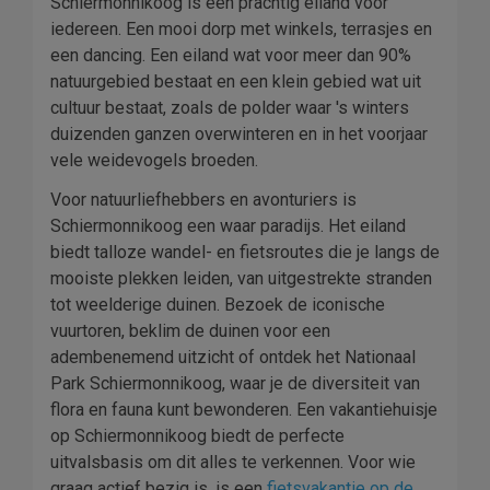
Schiermonnikoog is een prachtig eiland voor
iedereen. Een mooi dorp met winkels, terrasjes en
een dancing. Een eiland wat voor meer dan 90%
natuurgebied bestaat en een klein gebied wat uit
cultuur bestaat, zoals de polder waar 's winters
duizenden ganzen overwinteren en in het voorjaar
vele weidevogels broeden.
Voor natuurliefhebbers en avonturiers is
Schiermonnikoog een waar paradijs. Het eiland
biedt talloze wandel- en fietsroutes die je langs de
mooiste plekken leiden, van uitgestrekte stranden
tot weelderige duinen. Bezoek de iconische
vuurtoren, beklim de duinen voor een
adembenemend uitzicht of ontdek het Nationaal
Park Schiermonnikoog, waar je de diversiteit van
flora en fauna kunt bewonderen. Een vakantiehuisje
op Schiermonnikoog biedt de perfecte
uitvalsbasis om dit alles te verkennen. Voor wie
graag actief bezig is, is een
fietsvakantie op de