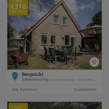
Vanaf
€310
per week
Bergzicht
C
Vakantiewoning
Schiermonnikoog
Schiermonnikoog
Max. 8 personen
4 slaapkamers
Previous
Next
Vanaf