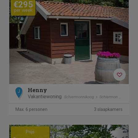
€295
per week
Henny
J
Vakantiewoning
Schiermonnikoog
Schiermonnikoog
Max. 6 personen
3 slaapkamers
Previous
Next
Prijs