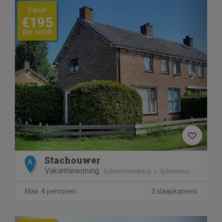
Previous
Next
Vanaf
€195
per week
Stachouwer
A
Vakantiewoning
Schiermonnikoog
Schiermonnikoog
Max. 4 personen
2 slaapkamers