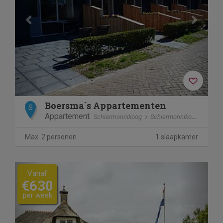
Boersma`s Appartementen
S
Appartement
Schiermonnikoog
Schiermonnikoog
Max. 2 personen
1 slaapkamer
Previous
Next
Vanaf
€630
per week