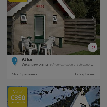
Afke
O
Vakantiewoning
Schiermonnikoog
Schiermonnikoog
Max. 2 personen
1 slaapkamer
Previous
Next
Vanaf
€350
per week