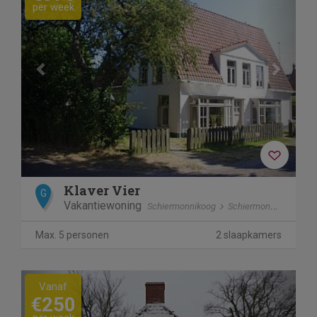
per week
Klaver Vier
G
Vakantiewoning
Schiermonnikoog
Schiermonnikoog
Max. 5 personen
2 slaapkamers
Previous
Next
Vanaf
€250