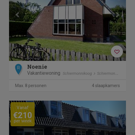
Noenie
R
Vakantiewoning
Schiermonnikoog
Schiermonnikoog
Max. 8 personen
4 slaapkamers
Previous
Next
Vanaf
€210
per week