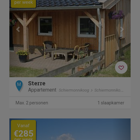
per week
Sterre
M
Appartement
Schiermonnikoog
Schiermonnikoog
Max. 2 personen
1 slaapkamer
Previous
Next
Vanaf
€285
per week