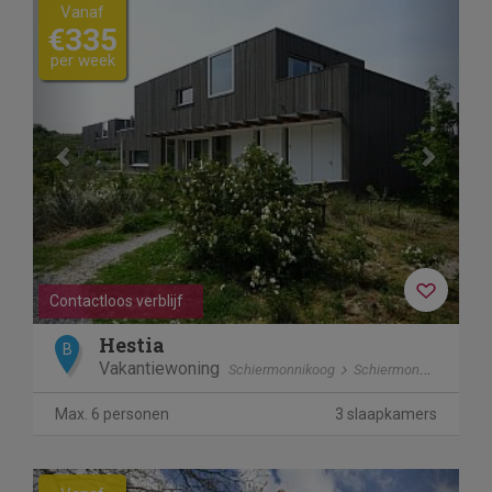
Previous
Next
Vanaf
€335
per week
Contactloos verblijf
Hestia
B
Vakantiewoning
Schiermonnikoog
Schiermonnikoog
Max. 6 personen
3 slaapkamers
Previous
Next