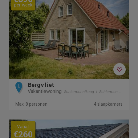
per week
Bergvliet
L
Vakantiewoning
Schiermonnikoog
Schiermonnikoog
Max. 8 personen
4 slaapkamers
Previous
Next
Vanaf
€260