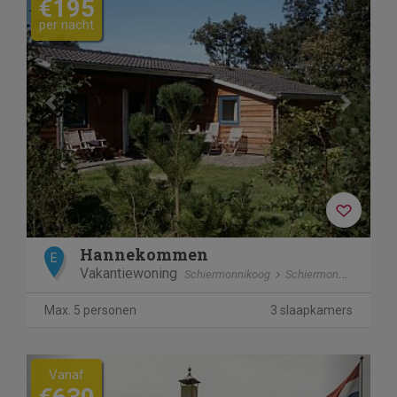
€195
per nacht
Hannekommen
E
Vakantiewoning
Schiermonnikoog
Schiermonnikoog
Max. 5 personen
3 slaapkamers
Previous
Next
Vanaf