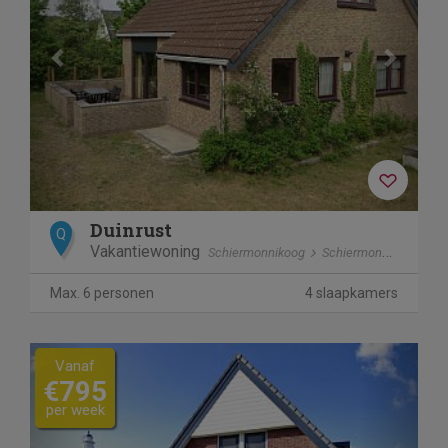
Duinrust
Q
Vakantiewoning
Schiermonnikoog
Schiermonnikoog
Max. 6 personen
4 slaapkamers
Previous
Next
Vanaf
€795
per week