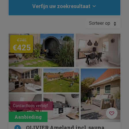
Verfijn uw zoekresultaat
Sorteer op
Previous
Next
€745
€425
Contactloos verblijf
OLIVIER Ameland incl. sauna
A