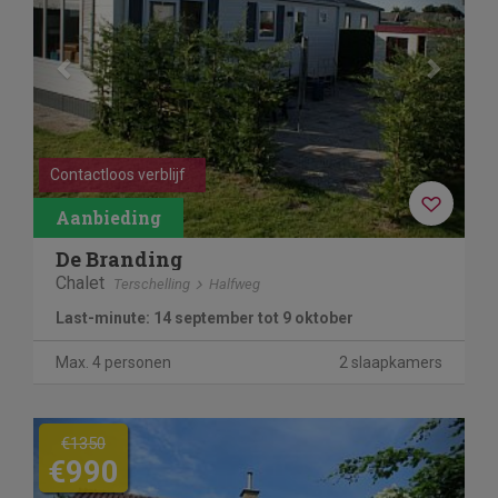
Contactloos verblijf
De Branding
Chalet
Terschelling
Halfweg
Last-minute: 14 september tot 9 oktober
Max. 4 personen
2 slaapkamers
Previous
Next
€1350
€990