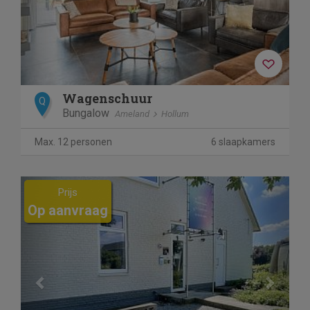
Wagenschuur
Q
Bungalow
Ameland
Hollum
Max. 12 personen
6 slaapkamers
Previous
Next
Prijs
Op aanvraag