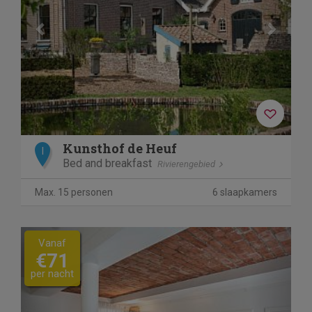
Kunsthof de Heuf
I
Bed and breakfast
Rivierengebied
Max. 15 personen
6 slaapkamers
Previous
Next
Vanaf
€71
per nacht