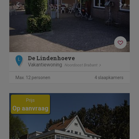
De Lindenhoeve
L
Vakantiewoning
Noordoost Brabant
Max. 12 personen
4 slaapkamers
Previous
Next
Prijs
Op aanvraag