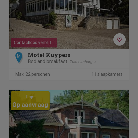
Contactloos verblijf
Motel Kuypers
M
Bed and breakfast
Zuid Limburg
Max. 22 personen
11 slaapkamers
Previous
Next
Prijs
Op aanvraag