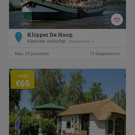
Klipper De Hoop
T
Klassiek zeilschip
Sneekermeer
Max. 24 personen
13 slaapkamers
vanaf
€65