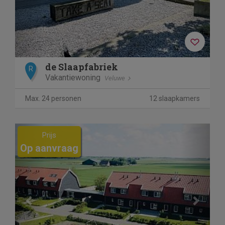
de Slaapfabriek
R
Vakantiewoning
Veluwe
Max. 24 personen
12 slaapkamers
Previous
Next
Prijs
Op aanvraag