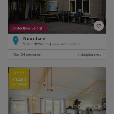
Contactloos verblijf
Noordzee
P
Vakantiewoning
Ameland
Hollum
Max. 24 personen
6 slaapkamers
Previous
Next
Vanaf
€1450
per week