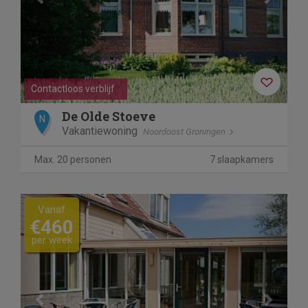
Contactloos verblijf
De Olde Stoeve
N
Vakantiewoning
Noordoost Groningen
Max. 20 personen
7 slaapkamers
Previous
Next
Vanaf
€460
per week