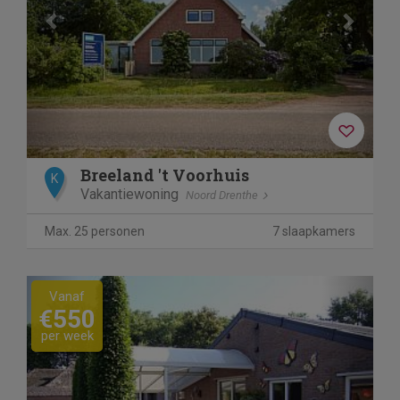
Breeland 't Voorhuis
K
Vakantiewoning
Noord Drenthe
Max. 25 personen
7 slaapkamers
Previous
Next
Vanaf
€550
per week