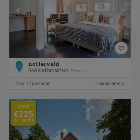
notterveld
J
Bed and breakfast
Twente
Max. 12 personen
5 slaapkamers
Previous
Next
Vanaf
€225
per nacht