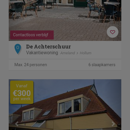
Contactloos verblijf
De Achterschuur
O
Vakantiewoning
Ameland
Hollum
Max. 24 personen
6 slaapkamers
Previous
Next
Vanaf
€300
per week