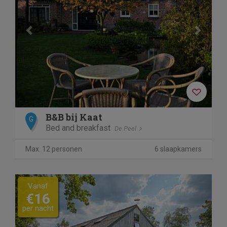
B&B bij Kaat
G
Bed and breakfast
De Peel
Max. 12 personen
6 slaapkamers
Previous
Next
Vanaf
€16
per nacht