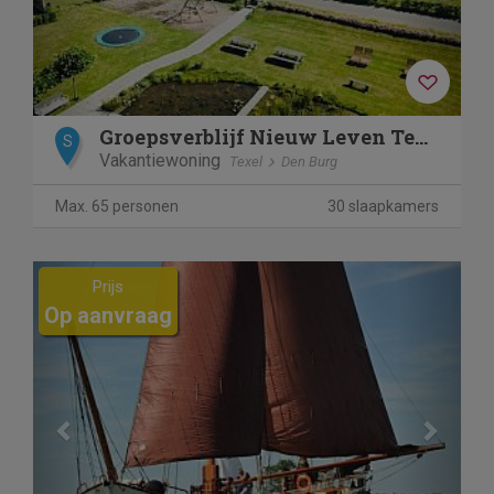
Groepsverblijf Nieuw Leven Texel
S
Vakantiewoning
Texel
Den Burg
Max. 65 personen
30 slaapkamers
Previous
Next
Prijs
Op aanvraag