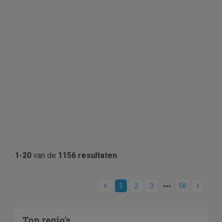
1-20
van de
1156 resultaten
1
2
3
58
Top regio's