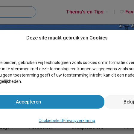
Thema's en Tips
Fav
Deze site maakt gebruik van Cookies
E KOOP VLIELAND
e bieden, gebruiken wij technologieën zoals cookies om informatie ove
r in te stemmen met deze technologieën kunnen wij gegevens zoals sur
 u geen toestemming geeft of uw toestemming intrekt, kan dit een nade
elijkheden.
Accepteren
Beki
Cookiebeleid
Privacyverklaring
lijf
Personen
Slaapkamers
Te 