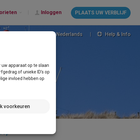
orieten
Inloggen
PLAATS UW VERBLIJF
Nederlands
Help & Info
r uw apparaat op te slaan
fgedrag of unieke ID's op
lige invloed hebben op
jk voorkeuren
koop
×