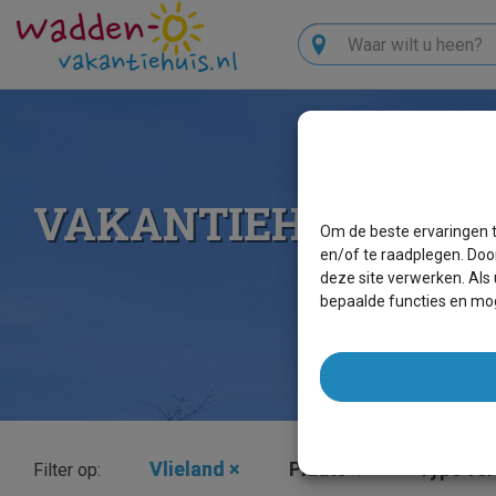
Zoeken
VAKANTIEHUIZEN T
Om de beste ervaringen t
en/of te raadplegen. Doo
deze site verwerken. Als
bepaalde functies en mog
Vlieland
×
Plaats
Type verb
Filter op: