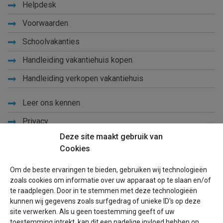
Helpdesk
Voorwaarden
Schoolvakanties
Handleiding vakantiehuis kopen
Handleiding verkopen vakantiehuis
Leer ons kennen
Privacy
Deze site maakt gebruik van
Links
Cookies
Sitemap
Om de beste ervaringen te bieden, gebruiken wij technologieën
Blog
zoals cookies om informatie over uw apparaat op te slaan en/of
te raadplegen. Door in te stemmen met deze technologieën
Voor eigenaren
kunnen wij gegevens zoals surfgedrag of unieke ID's op deze
site verwerken. Als u geen toestemming geeft of uw
Een advertentie plaatsen
toestemming intrekt, kan dit een nadelige invloed hebben op