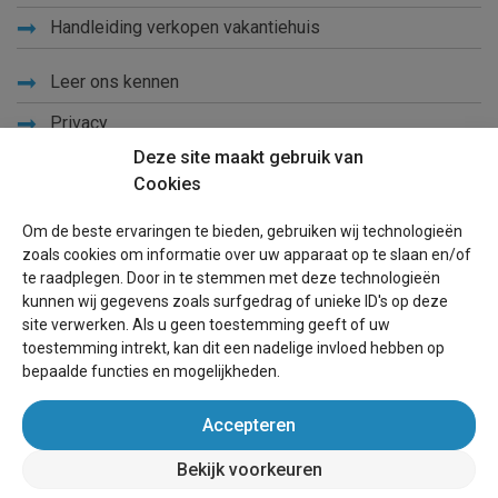
Handleiding verkopen vakantiehuis
Leer ons kennen
Privacy
Deze site maakt gebruik van
Links
Cookies
Sitemap
Om de beste ervaringen te bieden, gebruiken wij technologieën
Blog
zoals cookies om informatie over uw apparaat op te slaan en/of
te raadplegen. Door in te stemmen met deze technologieën
Voor eigenaren
kunnen wij gegevens zoals surfgedrag of unieke ID's op deze
site verwerken. Als u geen toestemming geeft of uw
Een advertentie plaatsen
toestemming intrekt, kan dit een nadelige invloed hebben op
bepaalde functies en mogelijkheden.
Inloggen
Accepteren
Succesvol verhuren vakantiewoning
Bekijk voorkeuren
wereldvakantiehuis.nl
(vakantiehuizen wereldwijd)