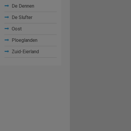
De Dennen
De Slufter
Oost
Ploeglanden
Zuid-Eierland