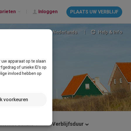
orieten
Inloggen
PLAATS UW VERBLIJF
Nederlands
Help & Info
r uw apparaat op te slaan
fgedrag of unieke ID's op
lige invloed hebben op
jk voorkeuren
nkomst datum
Verblijfsduur