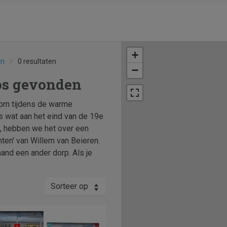
+
an
0 resultaten
−
os gevonden
om tijdens de warme
s wat aan het eind van de 19e
n, hebben we het over een
hten' van Willem van Beieren.
and een ander dorp. Als je
Sorteer op