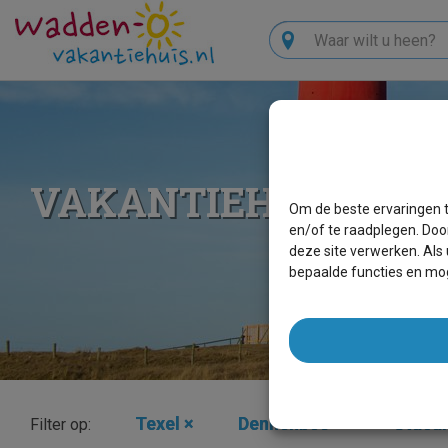
Zoeken
VAKANTIEHUIZEN 
Om de beste ervaringen t
en/of te raadplegen. Doo
deze site verwerken. Als
bepaalde functies en mog
Texel
×
Dennenbos
×
Staca
Filter op: