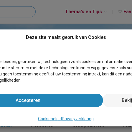
Thema's en Tips
Fav
Deze site maakt gebruik van Cookies
DENNENBOS
e bieden, gebruiken wij technologieën zoals cookies om informatie ove
r in te stemmen met deze technologieën kunnen wij gegevens zoals sur
 u geen toestemming geeft of uw toestemming intrekt, kan dit een nade
elijkheden.
Accepteren
Beki
Cookiebeleid
Privacyverklaring
ravan
×
Personen
Slaapkamers
Aa