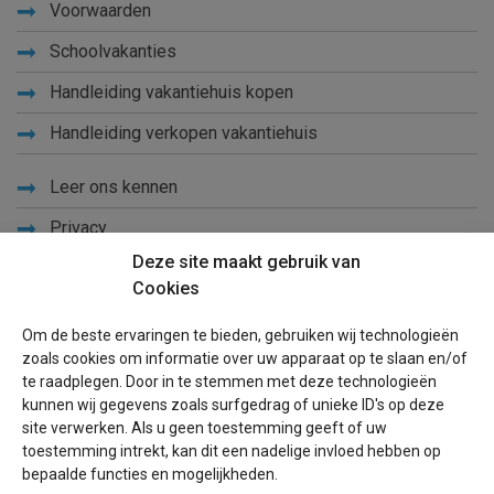
Voorwaarden
Schoolvakanties
Handleiding vakantiehuis kopen
Handleiding verkopen vakantiehuis
Leer ons kennen
Privacy
Deze site maakt gebruik van
Links
Cookies
Sitemap
Om de beste ervaringen te bieden, gebruiken wij technologieën
Blog
zoals cookies om informatie over uw apparaat op te slaan en/of
te raadplegen. Door in te stemmen met deze technologieën
Voor eigenaren
kunnen wij gegevens zoals surfgedrag of unieke ID's op deze
site verwerken. Als u geen toestemming geeft of uw
Een advertentie plaatsen
toestemming intrekt, kan dit een nadelige invloed hebben op
bepaalde functies en mogelijkheden.
Inloggen