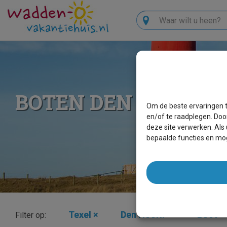
Zoeken
BOTEN DEN HOORN
Om de beste ervaringen t
en/of te raadplegen. Doo
deze site verwerken. Als
bepaalde functies en mog
Texel
×
Den Hoorn
×
Boot
×
Filter op: