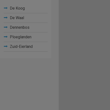
De Koog
De Waal
Dennenbos
Ploeglanden
Zuid-Eierland