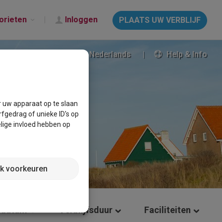
orieten
Inloggen
PLAATS UW VERBLIJF
Nederlands
Help & Info
r uw apparaat op te slaan
fgedrag of unieke ID's op
lige invloed hebben op
jk voorkeuren
 datum
Verblijfsduur
Faciliteiten