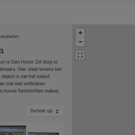
+
resultaten
−
n
l is Den Hoorn. Dit dorp is
enaars. Hier staat tevens het
bject is van het eiland.
an ook niet ontbreken.
is mooie fietstochten maken,
Sorteer op