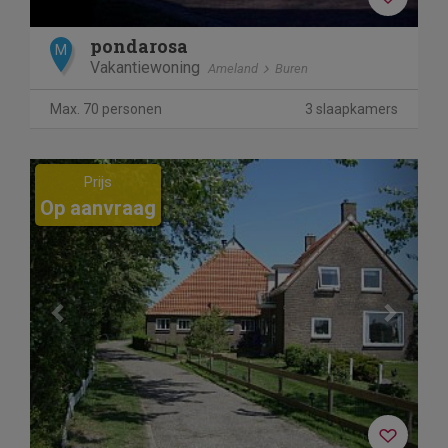
pondarosa
M
Vakantiewoning
Ameland
Buren
Max. 70 personen
3 slaapkamers
Previous
Next
Prijs
Op aanvraag