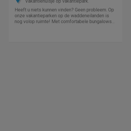
Vakantiehuisje op vakantiepark.
Heeft u niets kunnen vinden? Geen probleem. Op
onze vakantieparken op de waddeneilanden is
nog volop ruimte! Met comfortabele bungalows
en luxe villa's direct aan het strand of in het bos.
En echt niet duur!