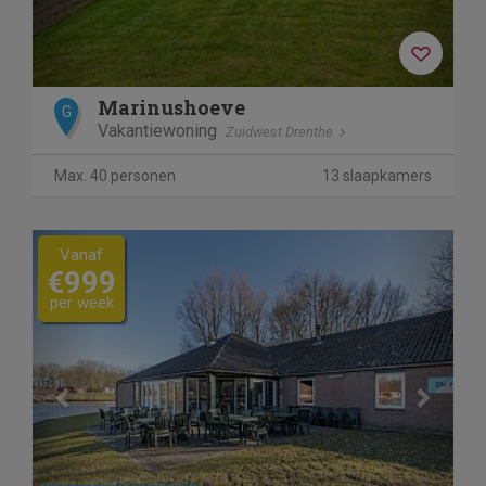
Marinushoeve
G
Vakantiewoning
Zuidwest Drenthe
Max. 40 personen
13 slaapkamers
Previous
Next
Vanaf
€999
per week