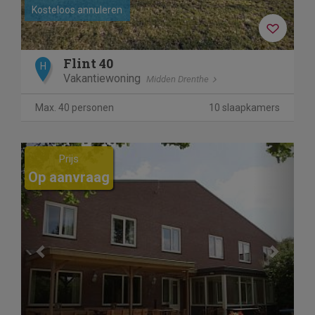
Kosteloos annuleren
Flint 40
H
Vakantiewoning
Midden Drenthe
Max. 40 personen
10 slaapkamers
Previous
Next
Prijs
Op aanvraag