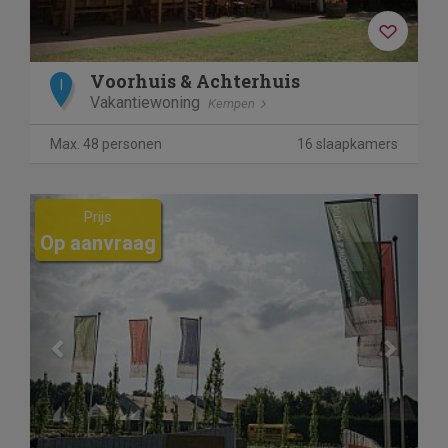
Voorhuis & Achterhuis
I
Vakantiewoning
Kempen
Max. 48 personen
16 slaapkamers
Previous
Next
Prijs
Op aanvraag