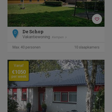
De Schop
D
Vakantiewoning
Kempen
Max. 40 personen
10 slaapkamers
Previous
Next
Vanaf
€1050
per week