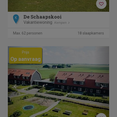
De Schaapskooi
K
Vakantiewoning
Kempen
Max. 62 personen
18 slaapkamers
Previous
Next
Prijs
Op aanvraag