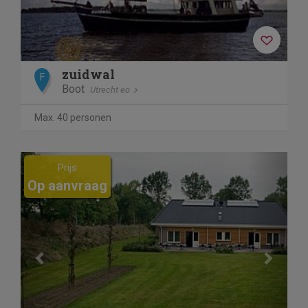
zuidwal
F
Boot
Utrecht eo
Max. 40 personen
Previous
Next
Prijs
Op aanvraag