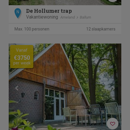
De Hollumer trap
N
Vakantiewoning
Ameland
Ballum
Max. 100 personen
12 slaapkamers
Previous
Next
Vanaf
€3750
per week