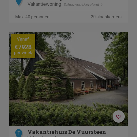
Vakantiewoning
Schouwen-Duiveland
Max. 40 personen
20 slaapkamers
Previous
Next
Vanaf
€7928
per week
Vakantiehuis De Vuursteen
T