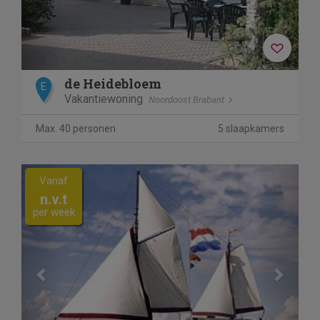
de Heidebloem
E
Vakantiewoning
Noordoost Brabant
Max. 40 personen
5 slaapkamers
Previous
Next
Vanaf
n.v.t
per week