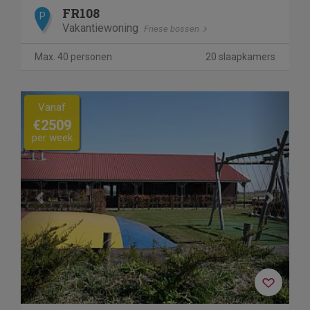
FR108
P
Vakantiewoning
Friese bossen
Max. 40 personen
20 slaapkamers
Previous
Next
Vanaf
€2509
per week