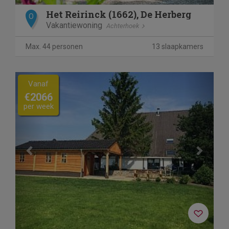
Het Reirinck (1662), De Herberg
O
Vakantiewoning
Achterhoek
Max. 44 personen
13 slaapkamers
Previous
Next
Vanaf
€2066
per week