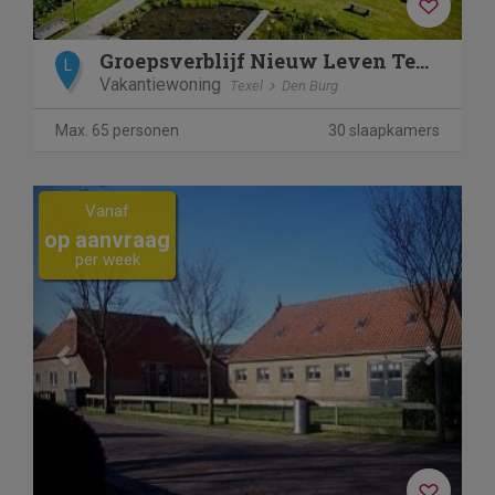
Groepsverblijf Nieuw Leven Texel
L
Vakantiewoning
Texel
Den Burg
Max. 65 personen
30 slaapkamers
Previous
Next
Vanaf
op aanvraag
per week