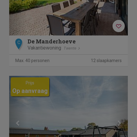
De Manderhoeve
C
Vakantiewoning
Twente
Max. 40 personen
12 slaapkamers
Previous
Next
Prijs
Op aanvraag