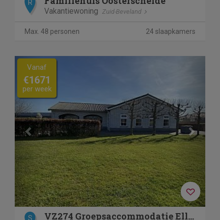
Familiehuis Oosterschelde
R
Vakantiewoning
Zuid-Beveland
Max. 48 personen
24 slaapkamers
Previous
Next
Vanaf
€1671
per week
VZ274 Groepsaccommodatie Ellemeet
S