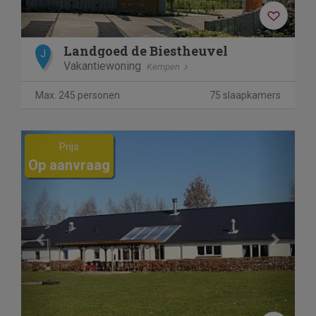
Landgoed de Biestheuvel
J
Vakantiewoning
Kempen
Max. 245 personen
75 slaapkamers
Previous
Next
Prijs
Op aanvraag