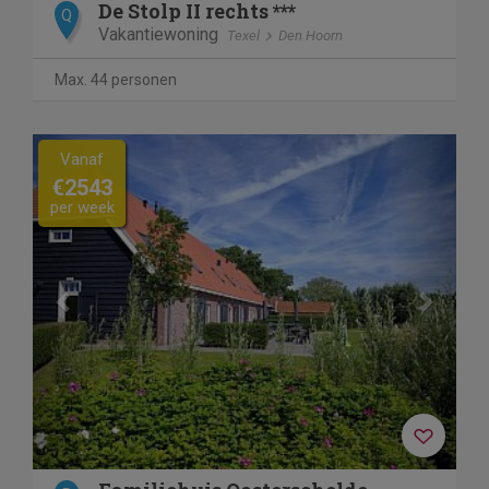
De Stolp II rechts ***
Q
Vakantiewoning
Texel
Den Hoorn
Max. 44 personen
Previous
Next
Vanaf
€2543
per week