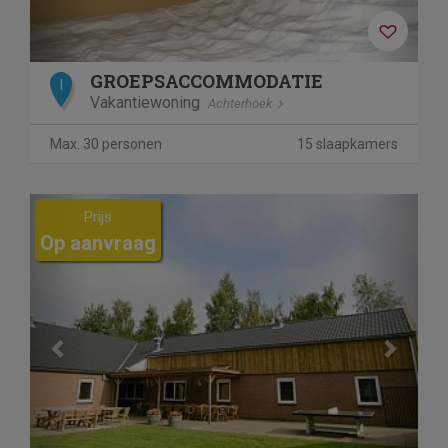
GROEPSACCOMMODATIE
I
Vakantiewoning
Achterhoek
Max. 30 personen
15 slaapkamers
Previous
Next
Prijs
Op aanvraag