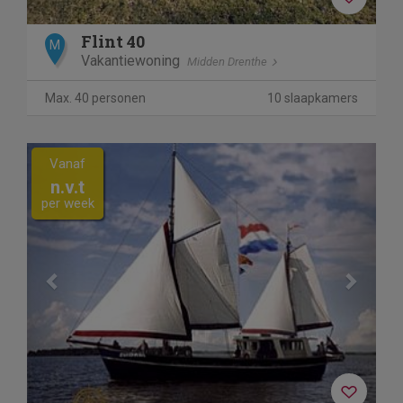
Flint 40
M
Vakantiewoning
Midden Drenthe
Max. 40 personen
10 slaapkamers
Previous
Next
Vanaf
n.v.t
per week