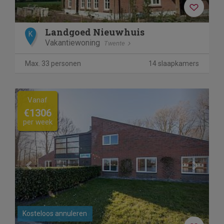
Landgoed Nieuwhuis
K
Vakantiewoning
Twente
Max. 33 personen
14 slaapkamers
Previous
Next
Vanaf
€1306
per week
Kosteloos annuleren