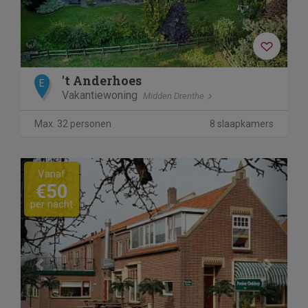
beschikbaar om een onvergetelijke vakantie te
beleven.
't Anderhoes
E
Vakantiewoning
Midden Drenthe
Max. 32 personen
8 slaapkamers
Previous
Next
Vanaf
€50
per nacht