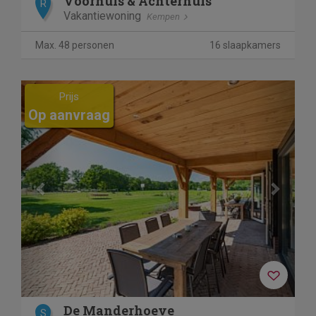
Voorhuis & Achterhuis
R
Vakantiewoning
Kempen
Max. 48 personen
16 slaapkamers
Previous
Next
Prijs
Op aanvraag
De Manderhoeve
S