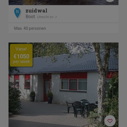
zuidwal
N
Boot
Utrecht eo
Max. 40 personen
Previous
Next
Vanaf
€1050
per week