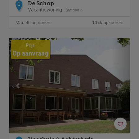
De Schop
Q
Vakantiewoning
Kempen
Max. 40 personen
10 slaapkamers
Previous
Next
Prijs
Op aanvraag