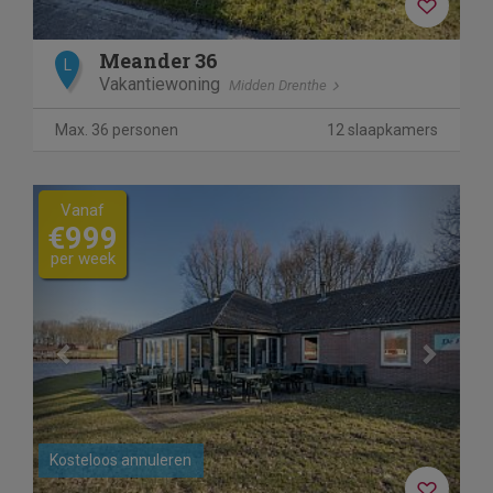
Meander 36
L
Vakantiewoning
Midden Drenthe
Max. 36 personen
12 slaapkamers
Previous
Next
Vanaf
€999
per week
Kosteloos annuleren