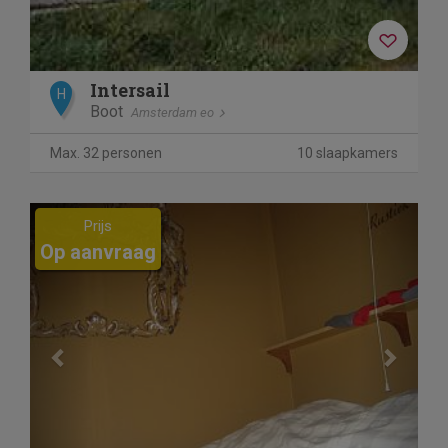
Intersail
H
Boot
Amsterdam eo
Max. 32 personen
10 slaapkamers
Previous
Next
Prijs
Op aanvraag