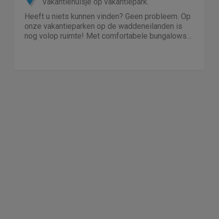
Vakantiehuisje op vakantiepark.
Heeft u niets kunnen vinden? Geen probleem. Op
onze vakantieparken op de waddeneilanden is
nog volop ruimte! Met comfortabele bungalows
en luxe villa's direct aan het strand of in het bos.
En echt niet duur!