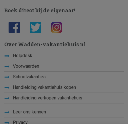
Boek direct bij de eigenaar!
Over Wadden-vakantiehuis.nl
Helpdesk
Voorwaarden
Schoolvakanties
Handleiding vakantiehuis kopen
Handleiding verkopen vakantiehuis
Leer ons kennen
Privacy