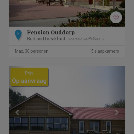
Pension Ouddorp
F
Bed and breakfast
Goeree-Overflakkee
Max. 30 personen
15 slaapkamers
Previous
Next
Prijs
Op aanvraag