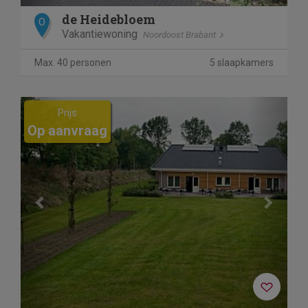
de Heidebloem
O
Vakantiewoning
Noordoost Brabant
Max. 40 personen
5 slaapkamers
Previous
Next
Prijs
Op aanvraag