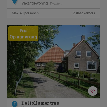
Vakantiewoning
Twente
Max. 40 personen
12 slaapkamers
Previous
Next
Prijs
Op aanvraag
De Hollumer trap
T