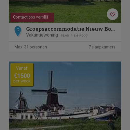
Contactloos verblijf
Groepsaccommodatie Nieuw Bornrif
G
Vakantiewoning
Texel
De Koog
Max. 31 personen
7 slaapkamers
Previous
Next
Vanaf
€1500
per week