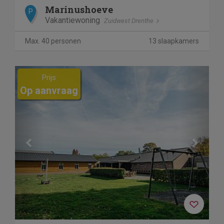
Marinushoeve
P
Vakantiewoning
Zuidwest Drenthe
Max. 40 personen
13 slaapkamers
Previous
Next
Prijs
Op aanvraag