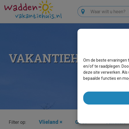
Zoeken
VAKANTIEHUIZEN O
Om de beste ervaringen t
en/of te raadplegen. Doo
deze site verwerken. Als
bepaalde functies en mog
Vlieland
×
Oost
×
Tenthuis
Filter op: