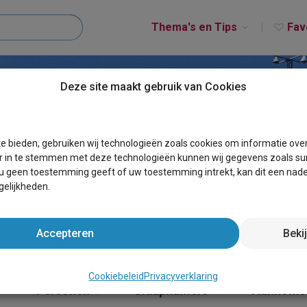
Thema's en Tips
Fav
Deze site maakt gebruik van Cookies
OST
e bieden, gebruiken wij technologieën zoals cookies om informatie ove
r in te stemmen met deze technologieën kunnen wij gegevens zoals sur
 u geen toestemming geeft of uw toestemming intrekt, kan dit een nade
elijkheden.
Accepteren
Beki
Cookiebeleid
Privacyverklaring
×
Personen
Slaapkamers
Aankoms