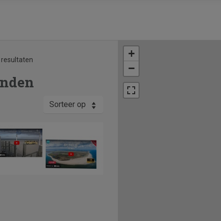
+
 resultaten
−
onden
Sorteer op