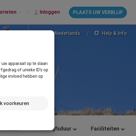
orieten
Inloggen
PLAATS UW VERBLIJF
Nederlands
Help & Info
r uw apparaat op te slaan
fgedrag of unieke ID's op
lige invloed hebben op
jk voorkeuren
t datum
Verblijfsduur
Faciliteiten