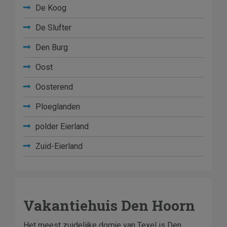
De Koog
De Slufter
Den Burg
Oost
Oosterend
Ploeglanden
polder Eierland
Zuid-Eierland
Vakantiehuis Den Hoorn
Het meest zuidelijke dorpje van Texel is Den