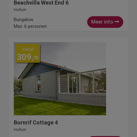
Beachvilla West End 6
Hollum
Bungalow
Meer info
Max. 6 personen
Vanaf
309,=
Bornrif Cottage 4
Hollum