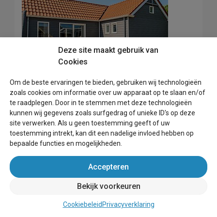
Deze site maakt gebruik van
Cookies
Om de beste ervaringen te bieden, gebruiken wij technologieën
Waddenlodge 8
zoals cookies om informatie over uw apparaat op te slaan en/of
Hollum
te raadplegen. Door in te stemmen met deze technologieën
Vakantiewoning
kunnen wij gegevens zoals surfgedrag of unieke ID's op deze
Meer info
Max. 8 personen
site verwerken. Als u geen toestemming geeft of uw
toestemming intrekt, kan dit een nadelige invloed hebben op
bepaalde functies en mogelijkheden.
Accepteren
Gastenboek
Bekijk voorkeuren
Laat een recensie achter in ons
Cookiebeleid
Privacyverklaring
Prijzen & beschikbaarheid
gastenboek!