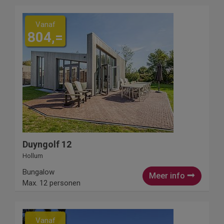
Vanaf
804,=
Duyngolf 12
Hollum
Bungalow
Meer info
Max. 12 personen
Vanaf