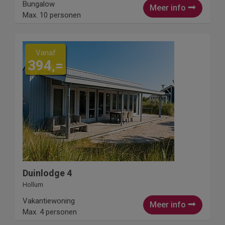
Bungalow
Meer info
Max. 10 personen
Vanaf
394,=
Duinlodge 4
Hollum
Vakantiewoning
Meer info
Max. 4 personen