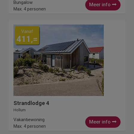
Bungalow
Meer info
Max. 4 personen
Vanaf
411,=
Strandlodge 4
Hollum
Vakantiewoning
Meer info
Max. 4 personen