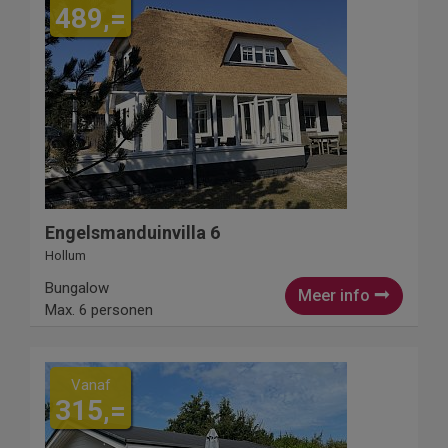
489,=
Engelsmanduinvilla 6
Hollum
Bungalow
Meer info
Max. 6 personen
Vanaf
315,=