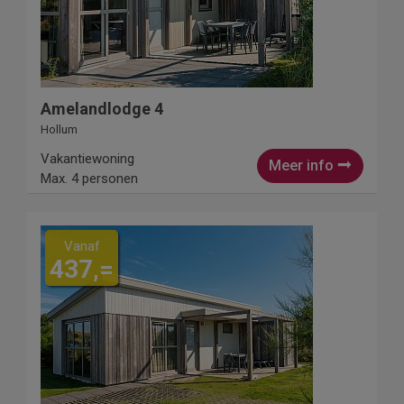
Amelandlodge 4
Hollum
Vakantiewoning
Meer info
Max. 4 personen
Vanaf
437,=