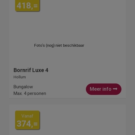
418,=
Bornrif Luxe 4
Hollum
Bungalow
Meer info
Max. 4 personen
Vanaf
374,=