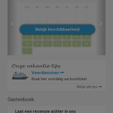
ma
di
wo
do
vr
za
zo
1
2
3
4
5
6
7
8
9
Bekijk beschikbaarheid
10
11
12
13
14
15
16
17
18
19
20
21
22
23
24
25
26
27
28
29
30
31
Onze vakantie tips
Veerdiensten
Boek hier voordelig uw bootticket
Bekijk alle tips
Gastenboek
Laat een recensie achter in ons