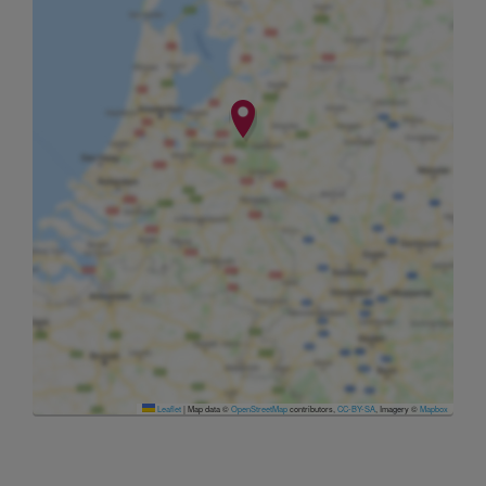
Leaflet
|
Map data ©
OpenStreetMap
contributors,
CC-BY-SA
, Imagery ©
Mapbox