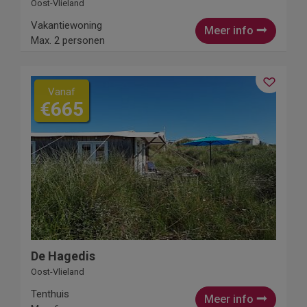
Oost-Vlieland
Vakantiewoning
Meer info
Max. 2 personen
Vanaf
€665
De Hagedis
Oost-Vlieland
Tenthuis
Meer info