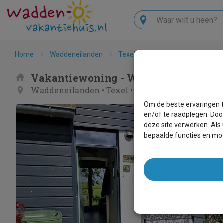
Zoeken
Home
Waddeneilanden
Texel
Oost
Waddenrust
Vakantiewoning - Waddenrust
Waddeneilanden
•
Texel
•
Oost
Om de beste ervaringen t
en/of te raadplegen. Doo
deze site verwerken. Als
bepaalde functies en mog