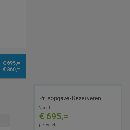
€ 695,=
€ 860,=
Prijsopgave/Reserveren
Vanaf
€ 695,=
per week