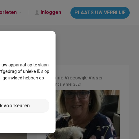
orieten
Inloggen
PLAATS UW VERBLIJF
r uw apparaat op te slaan
fgedrag of unieke ID's op
Yvonne Vreeswijk-Visser
lige invloed hebben op
Lid sinds 9 mei 2021
jk voorkeuren