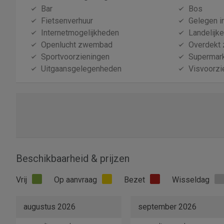
Bar
Bos
Fietsenverhuur
Gelegen i
Internetmogelijkheden
Landelijk
Openlucht zwembad
Overdekt
Sportvoorzieningen
Supermarkt
Uitgaansgelegenheden
Visvoorzi
Beschikbaarheid & prijzen
Vrij
Op aanvraag
Bezet
Wisseldag
augustus 2026
september 2026