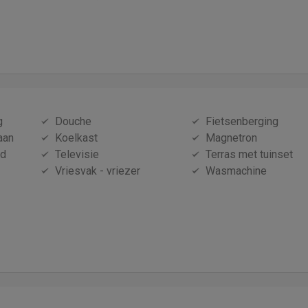
g
Douche
Fietsenberging
aan
Koelkast
Magnetron
id
Televisie
Terras met tuinset
Vriesvak - vriezer
Wasmachine