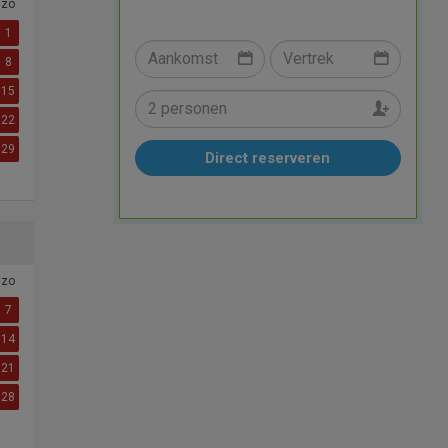
zo
1
8
15
22
29
Direct reserveren
zo
7
14
21
28