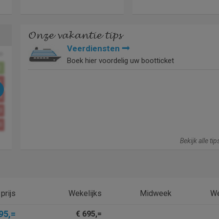
Onze vakantie tips
Veerdiensten
o
Boek hier voordelig uw bootticket
2
9
6
3
0
Bekijk alle ti
prijs
Wekelijks
Midweek
W
95,=
€ 695,=