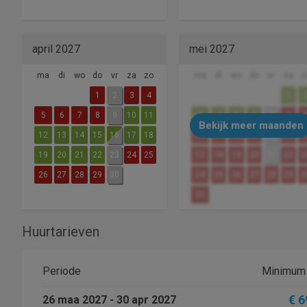
april 2027
mei 2027
ma
di
wo
do
vr
za
zo
ma
di
wo
do
vr
za
z
1
2
3
4
1
5
6
7
8
9
10
11
3
4
5
6
7
8
Bekijk meer maanden
12
13
14
15
16
17
18
10
11
12
13
14
15
1
19
20
21
22
23
24
25
17
18
19
20
21
22
2
26
27
28
29
30
24
25
26
27
28
29
3
31
Huurtarieven
Periode
Minimum 
€ 6
26 maa 2027 - 30 apr 2027