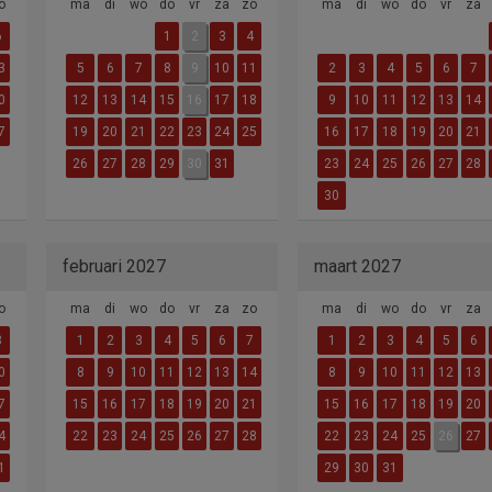
o
ma
di
wo
do
vr
za
zo
ma
di
wo
do
vr
za
6
1
2
3
4
3
5
6
7
8
9
10
11
2
3
4
5
6
7
0
12
13
14
15
16
17
18
9
10
11
12
13
14
7
19
20
21
22
23
24
25
16
17
18
19
20
21
26
27
28
29
30
31
23
24
25
26
27
28
30
februari 2027
maart 2027
o
ma
di
wo
do
vr
za
zo
ma
di
wo
do
vr
za
3
1
2
3
4
5
6
7
1
2
3
4
5
6
0
8
9
10
11
12
13
14
8
9
10
11
12
13
7
15
16
17
18
19
20
21
15
16
17
18
19
20
4
22
23
24
25
26
27
28
22
23
24
25
26
27
1
29
30
31