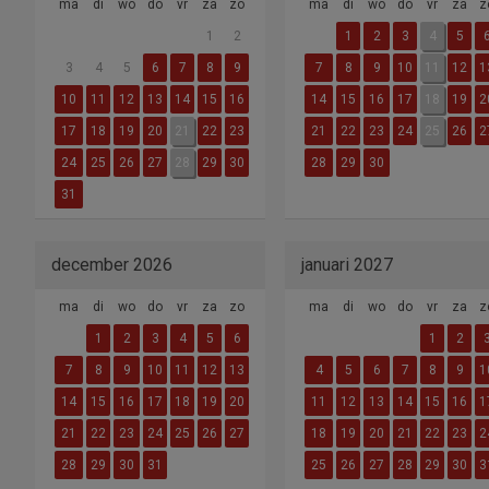
ma
di
wo
do
vr
za
zo
ma
di
wo
do
vr
za
z
1
2
1
2
3
4
5
3
4
5
6
7
8
9
7
8
9
10
11
12
1
10
11
12
13
14
15
16
14
15
16
17
18
19
2
17
18
19
20
21
22
23
21
22
23
24
25
26
2
24
25
26
27
28
29
30
28
29
30
31
december 2026
januari 2027
ma
di
wo
do
vr
za
zo
ma
di
wo
do
vr
za
z
1
2
3
4
5
6
1
2
7
8
9
10
11
12
13
4
5
6
7
8
9
1
14
15
16
17
18
19
20
11
12
13
14
15
16
1
21
22
23
24
25
26
27
18
19
20
21
22
23
2
28
29
30
31
25
26
27
28
29
30
3