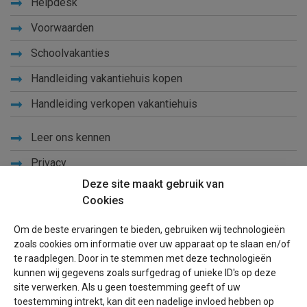
Helpdesk
Voorwaarden
Schoolvakanties
Handleiding vakantiehuis kopen
Handleiding verkopen vakantiehuis
Leer ons kennen
Privacy
Deze site maakt gebruik van
Links
Cookies
Sitemap
Om de beste ervaringen te bieden, gebruiken wij technologieën
Blog
zoals cookies om informatie over uw apparaat op te slaan en/of
te raadplegen. Door in te stemmen met deze technologieën
Voor eigenaren
kunnen wij gegevens zoals surfgedrag of unieke ID's op deze
site verwerken. Als u geen toestemming geeft of uw
Een advertentie plaatsen
toestemming intrekt, kan dit een nadelige invloed hebben op