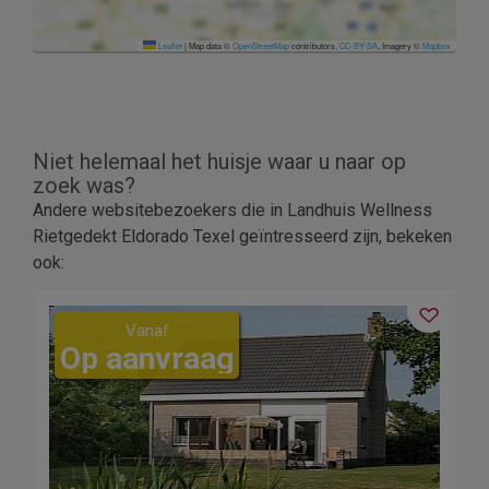
Leaflet
|
Map data ©
OpenStreetMap
contributors,
CC-BY-SA
, Imagery ©
Mapbox
Niet helemaal het huisje waar u naar op
zoek was?
Andere websitebezoekers die in Landhuis Wellness
Rietgedekt Eldorado Texel geïntresseerd zijn, bekeken
ook:
Vanaf
Op aanvraag