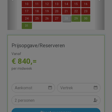
10
11
12
13
14
15
16
17
18
19
20
21
22
23
24
25
26
27
28
29
30
31
Prijsopgave/Reserveren
Vanaf
€ 840,=
per midweek