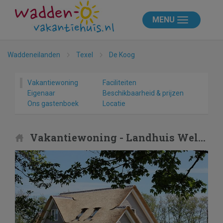
MENU
Waddeneilanden
Texel
De Koog
Vakantiewoning
Faciliteiten
Eigenaar
Beschikbaarheid & prijzen
Ons gastenboek
Locatie
Vakantiewoning - Landhuis Wellness Rietgedekt Eldorado Texel