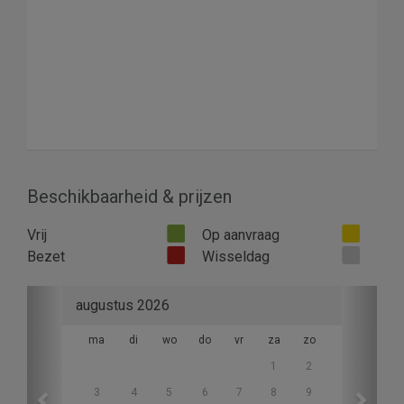
Beschikbaarheid & prijzen
Vrij
Op aanvraag
Bezet
Wisseldag
Previous
Next
augustus 2026
ma
di
wo
do
vr
za
zo
1
2
3
4
5
6
7
8
9