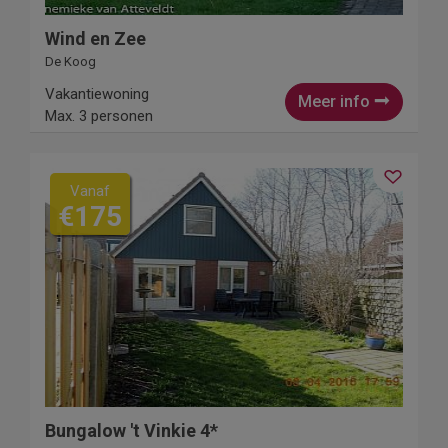
Wind en Zee
De Koog
Vakantiewoning
Meer info
Max. 3 personen
Vanaf
€175
Bungalow 't Vinkie 4*