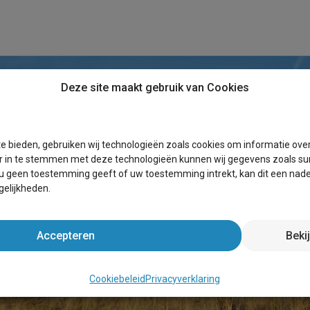
Deze site maakt gebruik van Cookies
ND JE ANTWOORD OP JE VR
e bieden, gebruiken wij technologieën zoals cookies om informatie ove
r in te stemmen met deze technologieën kunnen wij gegevens zoals sur
Vul hieronder je vraag of het onderwerp in
 u geen toestemming geeft of uw toestemming intrekt, kan dit een nade
elijkheden.
Accepteren
Beki
Cookiebeleid
Privacyverklaring