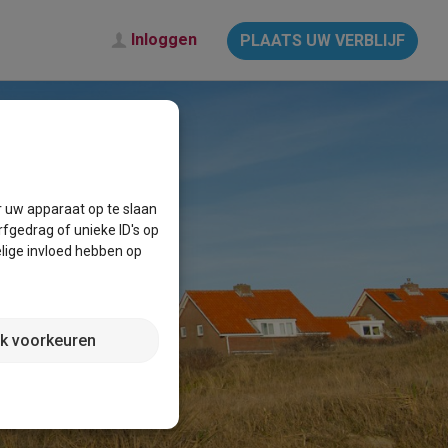
Inloggen
PLAATS UW VERBLIJF
AAG
r uw apparaat op te slaan
fgedrag of unieke ID's op
lige invloed hebben op
jk voorkeuren